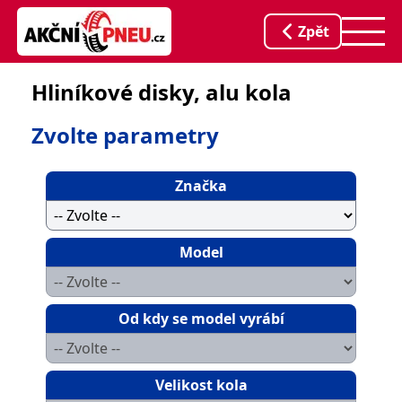
Zpět
Hliníkové disky, alu kola
Zvolte parametry
Značka
Model
Od kdy se model vyrábí
Velikost kola