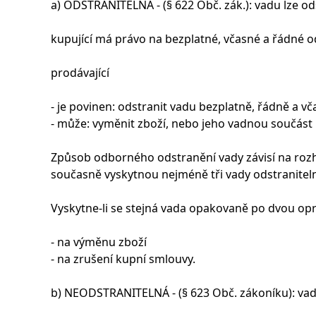
a) ODSTRANITELNÁ - (§ 622 Obč. zák.): vadu lze od
kupující má právo na bezplatné, včasné a řádné o
prodávající
- je povinen: odstranit vadu bezplatně, řádně a vč
- může: vyměnit zboží, nebo jeho vadnou součást 
Způsob odborného odstranění vady závisí na rozho
současně vyskytnou nejméně tři vady odstraniteln
Vyskytne-li se stejná vada opakovaně po dvou opr
- na výměnu zboží
- na zrušení kupní smlouvy.
b) NEODSTRANITELNÁ - (§ 623 Obč. zákoníku): vadu