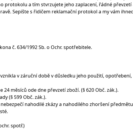
 protokolu a tím stvrzujete jeho zaplacení, řádné převzetí 
pravě. Sepište s řidičem reklamační protokol a my vám ihne
kona č. 634/1992 Sb. o Ochr. spotřebitele.
 vznikla v záruční době v důsledku jeho použití, opotřebení
je 24 měsíců ode dne převzetí zboží. (§ 620 Obč. zák.).
ady (§ 599 Obč. zák.).
ho nebezpečí nahodilé zkázy a nahodilého zhoršení předmětu 
sté.
chr. spotř.)