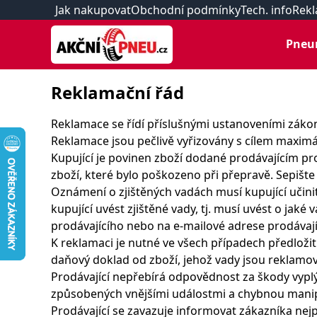
Jak nakupovat
Obchodní podmínky
Tech. info
Rekl
Pneu
Reklamační řád
Reklamace se řídí příslušnými ustanoveními záko
Reklamace jsou pečlivě vyřizovány s cílem maximá
Kupující je povinen zboží dodané prodávajícím pr
zboží, které bylo poškozeno při přepravě. Sepišt
Oznámení o zjištěných vadách musí kupující učini
kupující uvést zjištěné vady, tj. musí uvést o jaké
prodávajícího nebo na e-mailové adrese prodávají
K reklamaci je nutné ve všech případech předložit
daňový doklad od zboží, jehož vady jsou reklamo
Prodávající nepřebírá odpovědnost za škody vyplý
způsobených vnějšími událostmi a chybnou manipu
Prodávající se zavazuje informovat zákazníka nejp