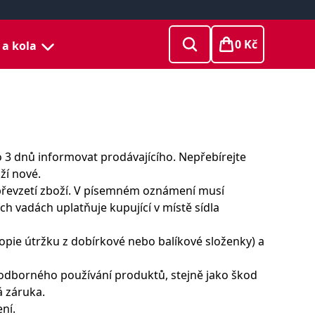
0 Kč
 a kola
 3 dnů informovat prodávajícího. Nepřebírejte
ží nové.
 převzetí zboží. V písemném oznámení musí
ých vadách uplatňuje kupující v místě sídla
kopie útržku z dobírkové nebo balíkové složenky) a
neodborného používání produktů, stejně jako škod
 záruka.
ní.