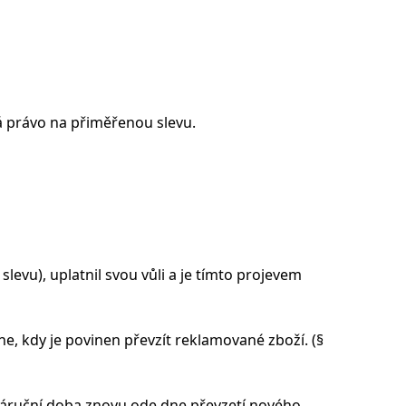
má právo na přiměřenou slevu.
levu), uplatnil svou vůli a je tímto projevem
e, kdy je povinen převzít reklamované zboží. (§
 záruční doba znovu ode dne převzetí nového