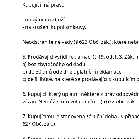
Kupující má právo
- na výměnu zboží
- na zrušení kupní smlouvy.
Neodstranitelné vady (§ 623 Obč. zák.), které neb
5. Prodávající vyřídí reklamaci (§ 19, odst. 3. Zák. n
a) bez zbytečného odkladu
b) do 30 dnů ode dne uplatnění reklamace
c) delší lhůtě, na které se prodávající s kupujícím 
6. Kupující, který uplatnil některé z práv odpověd
vázán. Nemůže tuto volbu měnit. (§ 622 obč. zák.)
7. Kupujícímu je stanovena záruční doba - v přípa
627 Obč. zák.)
8. Kupujícímu, jehož reklamace se řeší výměnou z