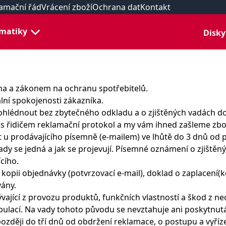
amační řád
Vrácení zboží
Ochrana dat
Kontakt
matiky
Disky
na a zákonem na ochranu spotřebitelů.
lní spokojenosti zákazníka.
ohlédnout bez zbytečného odkladu a o zjištěných vadách do
e s řidičem reklamační protokol a my vám ihned zašleme zbo
t u prodávajícího písemně (e-mailem) ve lhůtě do 3 dnů od
 vady se jedná a jak se projevují. Písemné oznámení o zjištěn
cího.
 kopii objednávky (potvrzovací e-mail), doklad o zaplacení(
vány.
vající z provozu produktů, funkčních vlastností a škod z 
lací. Na vady tohoto původu se nevztahuje ani poskytnutá
ozději do tří dnů od obdržení reklamace, o postupu a vyříze