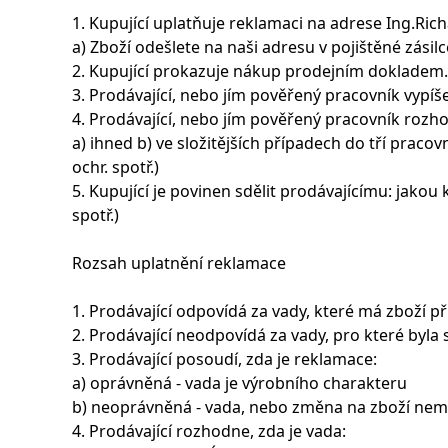
1. Kupující uplatňuje reklamaci na adrese Ing.Richar
a) Zboží odešlete na naši adresu v pojištěné zásilc
2. Kupující prokazuje nákup prodejním dokladem.
3. Prodávající, nebo jím pověřený pracovník vypíše r
4. Prodávající, nebo jím pověřený pracovník rozh
a) ihned b) ve složitějších případech do tří prac
ochr. spotř.)
5. Kupující je povinen sdělit prodávajícímu: jakou
spotř.)
Rozsah uplatnění reklamace
1. Prodávající odpovídá za vady, které má zboží př
2. Prodávající neodpovídá za vady, pro které byla 
3. Prodávající posoudí, zda je reklamace:
a) oprávněná - vada je výrobního charakteru
b) neoprávněná - vada, nebo změna na zboží nemá
4. Prodávající rozhodne, zda je vada: