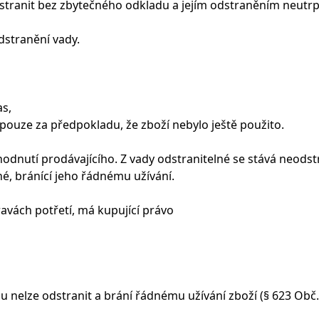
stranit bez zbytečného odkladu a jejím odstraněním neutrpí
dstranění vady.
as,
pouze za předpokladu, že zboží nebylo ještě použito.
dnutí prodávajícího. Z vady odstranitelné se stává neodstr
é, bránící jeho řádnému užívání.
avách potřetí, má kupující právo
 nelze odstranit a brání řádnému užívání zboží (§ 623 Obč.