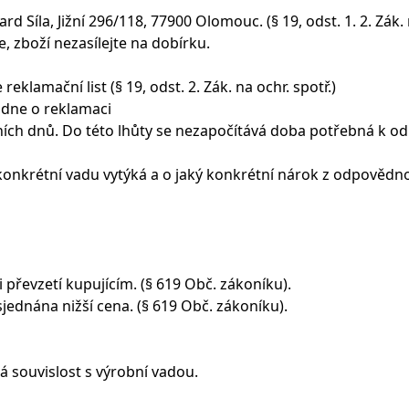
d Síla, Jižní 296/118, 77900 Olomouc. (§ 19, odst. 1. 2. Zák. 
e, zboží nezasílejte na dobírku.
eklamační list (§ 19, odst. 2. Zák. na ochr. spotř.)
odne o reklamaci
ovních dnů. Do této lhůty se nezapočítává doba potřebná k o
 konkrétní vadu vytýká a o jaký konkrétní nárok z odpovědnost
i převzetí kupujícím. (§ 619 Obč. zákoníku).
sjednána nižší cena. (§ 619 Obč. zákoníku).
 souvislost s výrobní vadou.