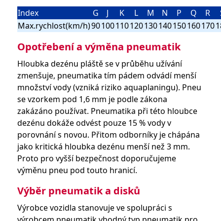
Index
G
J
K
L
M
N
P
Q
R
Max.rychlost(km/h)
90
100
110
120
130
140
150
160
170
1
Opotřebení a výměna pneumatik
Hloubka dezénu pláště se v průběhu užívání
zmenšuje, pneumatika tím pádem odvádí menší
množství vody (vzniká riziko aquaplaningu). Pneu
se vzorkem pod 1,6 mm je podle zákona
zakázáno používat. Pneumatika při této hloubce
dezénu dokáže odvést pouze 15 % vody v
porovnání s novou. Přitom odborníky je chápána
jako kritická hloubka dezénu menší než 3 mm.
Proto pro vyšší bezpečnost doporučujeme
výměnu pneu pod touto hranicí.
Výběr pneumatik a disků
Výrobce vozidla stanovuje ve spolupráci s
výrobcem pneumatik vhodný typ pneumatik pro