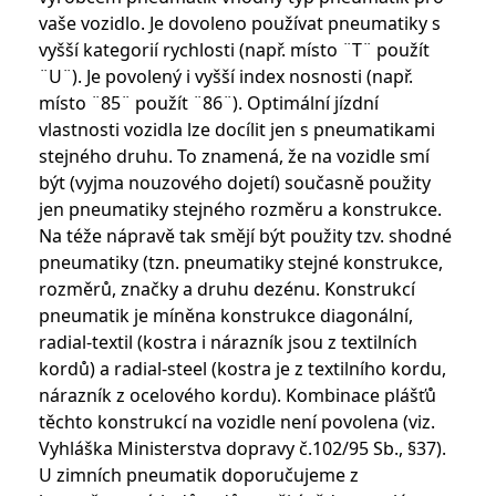
vaše vozidlo. Je dovoleno používat pneumatiky s
vyšší kategorií rychlosti (např. místo ¨T¨ použít
¨U¨). Je povolený i vyšší index nosnosti (např.
místo ¨85¨ použít ¨86¨). Optimální jízdní
vlastnosti vozidla lze docílit jen s pneumatikami
stejného druhu. To znamená, že na vozidle smí
být (vyjma nouzového dojetí) současně použity
jen pneumatiky stejného rozměru a konstrukce.
Na téže nápravě tak smějí být použity tzv. shodné
pneumatiky (tzn. pneumatiky stejné konstrukce,
rozměrů, značky a druhu dezénu. Konstrukcí
pneumatik je míněna konstrukce diagonální,
radial-textil (kostra i nárazník jsou z textilních
kordů) a radial-steel (kostra je z textilního kordu,
nárazník z ocelového kordu). Kombinace plášťů
těchto konstrukcí na vozidle není povolena (viz.
Vyhláška Ministerstva dopravy č.102/95 Sb., §37).
U zimních pneumatik doporučujeme z