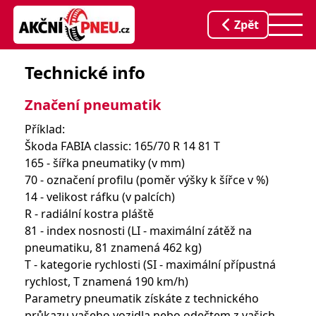
Zpět
Technické info
Značení pneumatik
Příklad:
Škoda FABIA classic: 165/70 R 14 81 T
165 - šířka pneumatiky (v mm)
70 - označení profilu (poměr výšky k šířce v %)
14 - velikost ráfku (v palcích)
R - radiální kostra pláště
81 - index nosnosti (LI - maximální zátěž na
pneumatiku, 81 znamená 462 kg)
T - kategorie rychlosti (SI - maximální přípustná
rychlost, T znamená 190 km/h)
Parametry pneumatik získáte z technického
průkazu vašeho vozidla nebo odečtem z vašich