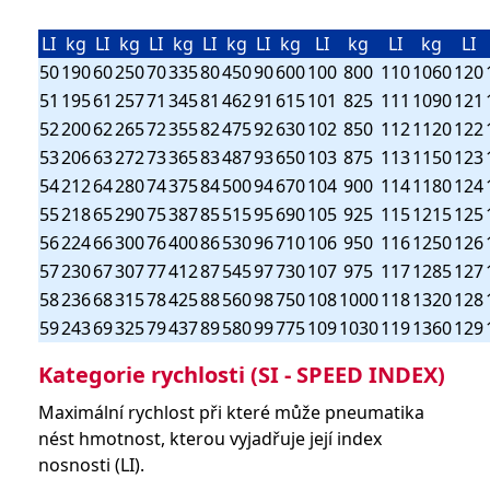
LI
kg
LI
kg
LI
kg
LI
kg
LI
kg
LI
kg
LI
kg
LI
50
190
60
250
70
335
80
450
90
600
100
800
110
1060
120
51
195
61
257
71
345
81
462
91
615
101
825
111
1090
121
52
200
62
265
72
355
82
475
92
630
102
850
112
1120
122
53
206
63
272
73
365
83
487
93
650
103
875
113
1150
123
54
212
64
280
74
375
84
500
94
670
104
900
114
1180
124
55
218
65
290
75
387
85
515
95
690
105
925
115
1215
125
56
224
66
300
76
400
86
530
96
710
106
950
116
1250
126
57
230
67
307
77
412
87
545
97
730
107
975
117
1285
127
58
236
68
315
78
425
88
560
98
750
108
1000
118
1320
128
59
243
69
325
79
437
89
580
99
775
109
1030
119
1360
129
Kategorie rychlosti (SI - SPEED INDEX)
Maximální rychlost při které může pneumatika
nést hmotnost, kterou vyjadřuje její index
nosnosti (LI).