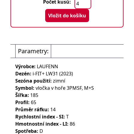
Počet kusů:
Vložit do košíku
Parametry:
Výrobce:
LAUFENN
Dezén:
i-FIT+ LW31 (2023)
Sezóna použití:
zimní
Symbol:
vločka v hoře 3PMSF, M+S
Šířka:
185
Profil:
65
Průměr ráfku:
14
Rychlostní index - SI:
T
Hmotnostní index - LI:
86
Spotřeba:
D