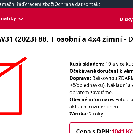
amační řád
Vrácení zboží
Ochrana dat
Kontakt
matiky
Disky
W31 (2023) 88, T osobní a 4x4 zimní - 
Kusů skladem:
10 a více ku
Očekávané doručení k vám
Doprava:
Balíkovnou ZDARMA
Kč/objednávku). Nákladní a 
obratem zavoláme.
Obecné informace:
Fotograf
aktuální rozměr pneu.
Záruka:
2 roky
Cena s DPH:
1041 Kč