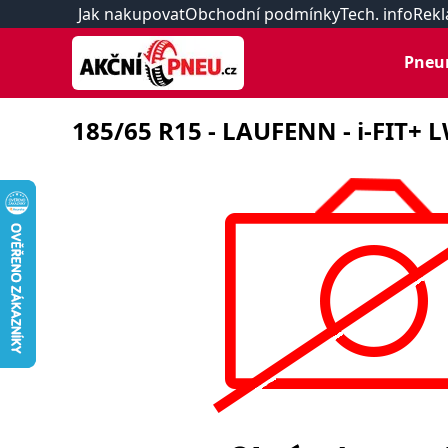
Jak nakupovat
Obchodní podmínky
Tech. info
Rekl
Pneu
185/65 R15 - LAUFENN - i-FIT+ L