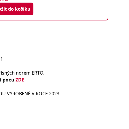
Vložit do košíku
í
řísných norem ERTO.
ří pneu
ZDE
OU VYROBENÉ V ROCE 2023