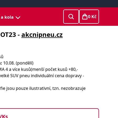
0 Kč
 a kola
DOT23 -
akcnipneu.cz
sů
:
10.08. (pondělí)
 4 a více kusů(menší počet kusů +80,-
velké SUV pneu individuální cena dopravy -
ie jsou pouze ilustrativní, tzn. nezobrazuje
/Ks