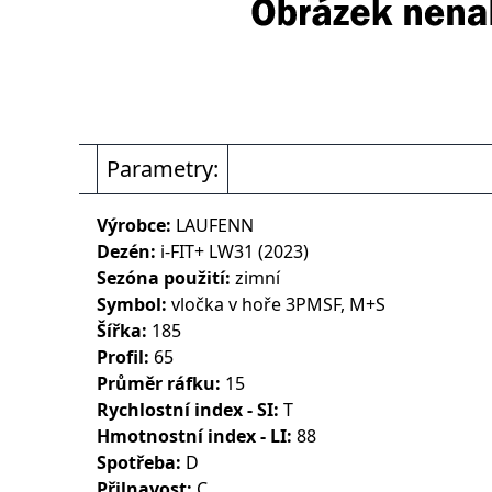
Parametry:
Výrobce:
LAUFENN
Dezén:
i-FIT+ LW31 (2023)
Sezóna použití:
zimní
Symbol:
vločka v hoře 3PMSF, M+S
Šířka:
185
Profil:
65
Průměr ráfku:
15
Rychlostní index - SI:
T
Hmotnostní index - LI:
88
Spotřeba:
D
Přilnavost:
C