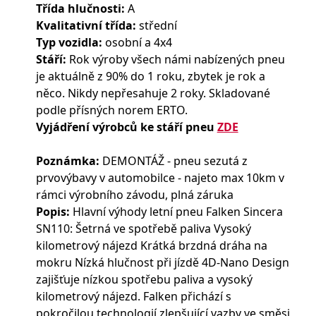
Třída hlučnosti:
A
Kvalitativní třída:
střední
Typ vozidla:
osobní a 4x4
Stáří:
Rok výroby všech námi nabízených pneu
je aktuálně z 90% do 1 roku, zbytek je rok a
něco. Nikdy nepřesahuje 2 roky. Skladované
podle přísných norem ERTO.
Vyjádření výrobců ke stáří pneu
ZDE
Poznámka:
DEMONTÁŽ - pneu sezutá z
prvovýbavy v automobilce - najeto max 10km v
rámci výrobního závodu, plná záruka
Popis:
Hlavní výhody letní pneu Falken Sincera
SN110: Šetrná ve spotřebě paliva Vysoký
kilometrový nájezd Krátká brzdná dráha na
mokru Nízká hlučnost při jízdě 4D-Nano Design
zajišťuje nízkou spotřebu paliva a vysoký
kilometrový nájezd. Falken přichází s
pokročilou technologií zlepšující vazby ve směsi