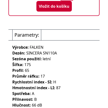
Vložit do košíku
Parametry:
Výrobce:
FALKEN
Dezén:
SINCERA SN110A
Sezóna použití:
letní
Šířka:
175
Profil:
65
Průměr ráfku:
17
Rychlostní index - SI:
H
Hmotnostní index - LI:
87
Spotřeba:
A
Přilnavost:
B
Hlučnost:
66 dB