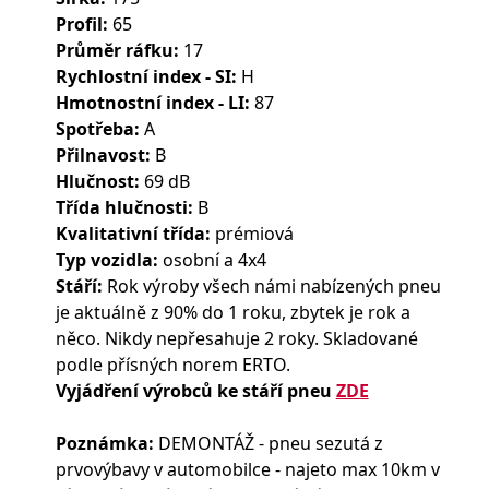
Profil:
65
Průměr ráfku:
17
Rychlostní index - SI:
H
Hmotnostní index - LI:
87
Spotřeba:
A
Přilnavost:
B
Hlučnost:
69 dB
Třída hlučnosti:
B
Kvalitativní třída:
prémiová
Typ vozidla:
osobní a 4x4
Stáří:
Rok výroby všech námi nabízených pneu
je aktuálně z 90% do 1 roku, zbytek je rok a
něco. Nikdy nepřesahuje 2 roky. Skladované
podle přísných norem ERTO.
Vyjádření výrobců ke stáří pneu
ZDE
Poznámka:
DEMONTÁŽ - pneu sezutá z
prvovýbavy v automobilce - najeto max 10km v