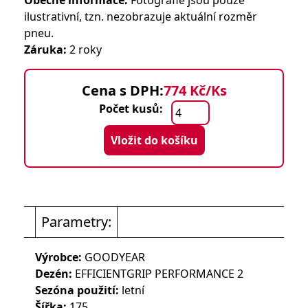
Obecné informace:
Fotografie jsou pouze
ilustrativní, tzn. nezobrazuje aktuální rozměr
pneu.
Záruka:
2 roky
Cena s DPH:
774 Kč/Ks
Počet kusů:
Vložit do košíku
Parametry:
Výrobce:
GOODYEAR
Dezén:
EFFICIENTGRIP PERFORMANCE 2
Sezóna použití:
letní
Šířka:
175