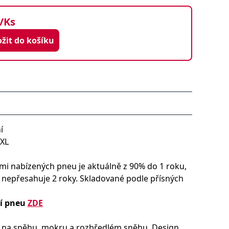
/Ks
Vložit do košíku
í
XL
i nabízených pneu je aktuálně z 90% do 1 roku,
y nepřesahuje 2 roky. Skladované podle přísných
ří pneu
ZDE
st na sněhu, mokru a rozbředlém sněhu. Design