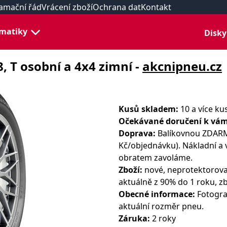
amační řád
Vrácení zboží
Ochrana dat
Kontakt
matiky
Disky
, T osobní a 4x4 zimní -
akcnipneu.cz
Kusů skladem:
10 a více ku
Očekávané doručení k vám
Doprava:
Balíkovnou ZDARMA
Kč/objednávku). Nákladní a 
obratem zavoláme.
Zboží:
nové, neprotektorova
aktuálně z 90% do 1 roku, zb
Obecné informace:
Fotograf
aktuální rozměr pneu.
Záruka:
2 roky