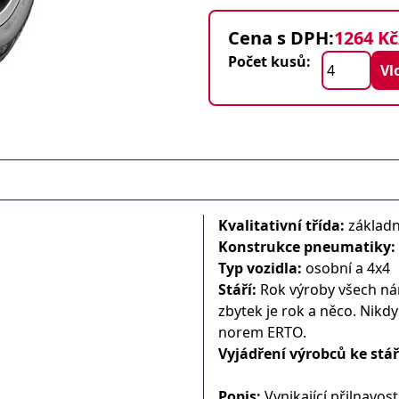
Cena s DPH:
1264 Kč
Počet kusů:
Kvalitativní třída:
základn
Konstrukce pneumatiky:
Typ vozidla:
osobní a 4x4
Stáří:
Rok výroby všech nám
zbytek je rok a něco. Nikd
norem ERTO.
Vyjádření výrobců ke stá
Popis:
Vynikající přilnavo