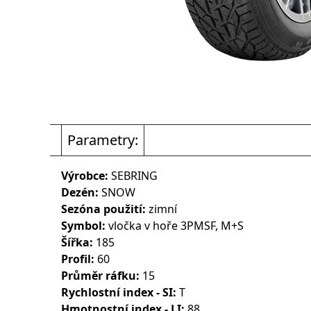
Parametry:
Výrobce:
SEBRING
Dezén:
SNOW
Sezóna použití:
zimní
Symbol:
vločka v hoře 3PMSF, M+S
Šířka:
185
Profil:
60
Průměr ráfku:
15
Rychlostní index - SI:
T
Hmotnostní index - LI:
88