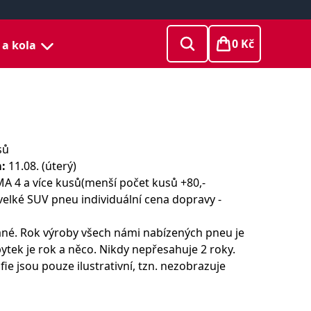
0 Kč
 a kola
sů
:
11.08. (úterý)
 4 a více kusů(menší počet kusů +80,-
velké SUV pneu individuální cena dopravy -
né. Rok výroby všech námi nabízených pneu je
ytek je rok a něco. Nikdy nepřesahuje 2 roky.
ie jsou pouze ilustrativní, tzn. nezobrazuje