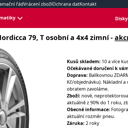
amační řád
Vrácení zboží
Ochrana dat
Kontakt
matiky
Disky
rdicca 79, T osobní a 4x4 zimní -
akc
Kusů skladem:
10 a více ku
Očekávané doručení k vám
Doprava:
Balíkovnou ZDARMA
Kč/objednávku). Nákladní a 
obratem zavoláme.
Zboží:
nové, neprotektorova
aktuálně z 90% do 1 roku, zb
Obecné informace:
Fotograf
aktuální rozměr pneu.
Záruka:
2 roky