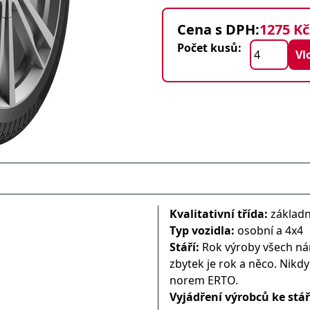
Cena s DPH:
1275 Kč
Počet kusů:
Kvalitativní třída:
základn
Typ vozidla:
osobní a 4x4
Stáří:
Rok výroby všech nám
zbytek je rok a něco. Nikd
norem ERTO.
Vyjádření výrobců ke stá