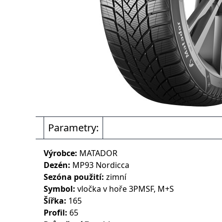
Parametry:
Výrobce:
MATADOR
Dezén:
MP93 Nordicca
Sezóna použití:
zimní
Symbol:
vločka v hoře 3PMSF, M+S
Šířka:
165
Profil:
65