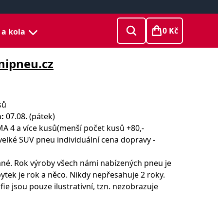
0 Kč
 a kola
nipneu.cz
sů
:
07.08. (pátek)
 4 a více kusů(menší počet kusů +80,-
velké SUV pneu individuální cena dopravy -
né. Rok výroby všech námi nabízených pneu je
ytek je rok a něco. Nikdy nepřesahuje 2 roky.
ie jsou pouze ilustrativní, tzn. nezobrazuje