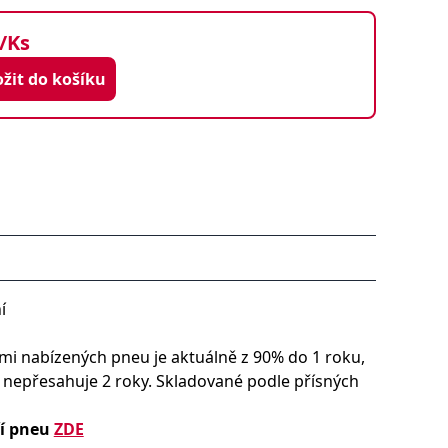
/Ks
Vložit do košíku
í
i nabízených pneu je aktuálně z 90% do 1 roku,
y nepřesahuje 2 roky. Skladované podle přísných
ří pneu
ZDE