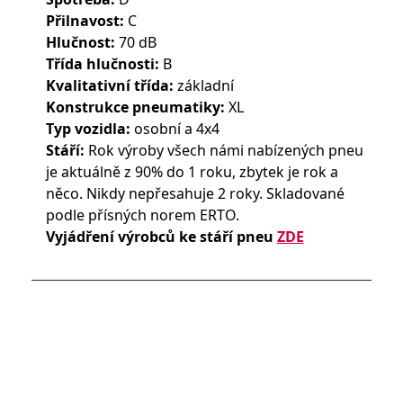
Přilnavost:
C
Hlučnost:
70 dB
Třída hlučnosti:
B
Kvalitativní třída:
základní
Konstrukce pneumatiky:
XL
Typ vozidla:
osobní a 4x4
Stáří:
Rok výroby všech námi nabízených pneu
je aktuálně z 90% do 1 roku, zbytek je rok a
něco. Nikdy nepřesahuje 2 roky. Skladované
podle přísných norem ERTO.
Vyjádření výrobců ke stáří pneu
ZDE
© Pneumatiky, levné pneu, disky, provozovna
Olomouc