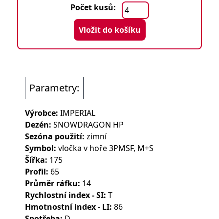
Počet kusů:
Vložit do košíku
Parametry:
Výrobce:
IMPERIAL
Dezén:
SNOWDRAGON HP
Sezóna použití:
zimní
Symbol:
vločka v hoře 3PMSF, M+S
Šířka:
175
Profil:
65
Průměr ráfku:
14
Rychlostní index - SI:
T
Hmotnostní index - LI:
86
Spotřeba:
D