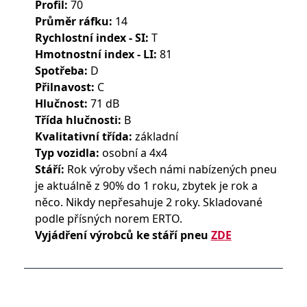
Profil:
70
Průměr ráfku:
14
Rychlostní index - SI:
T
Hmotnostní index - LI:
81
Spotřeba:
D
Přilnavost:
C
Hlučnost:
71 dB
Třída hlučnosti:
B
Kvalitativní třída:
základní
Typ vozidla:
osobní a 4x4
Stáří:
Rok výroby všech námi nabízených pneu
je aktuálně z 90% do 1 roku, zbytek je rok a
něco. Nikdy nepřesahuje 2 roky. Skladované
podle přísných norem ERTO.
Vyjádření výrobců ke stáří pneu
ZDE