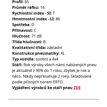
Profil:
65
Průměr ráfku:
14
Rychlostní index - SI:
T
Hmotnostní index - LI:
86
Spotřeba:
D
Přilnavost:
C
Hlučnost:
71 dB
Třída hlučnosti:
B
Kvalitativní třída:
základní
Konstrukce pneumatiky:
XL
Typ vozidla:
osobní a 4x4
Stáří:
Rok výroby všech námi nabízených pneu
je aktuálně z 90% do 1 roku, zbytek je rok a
něco. Nikdy nepřesahuje 2 roky. Skladované
podle přísných norem ERTO.
Vyjádření výrobců ke stáří pneu
ZDE