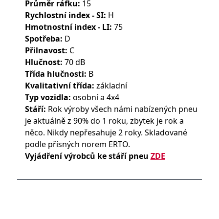
Průměr ráfku:
15
Rychlostní index - SI:
H
Hmotnostní index - LI:
75
Spotřeba:
D
Přilnavost:
C
Hlučnost:
70 dB
Třída hlučnosti:
B
Kvalitativní třída:
základní
Typ vozidla:
osobní a 4x4
Stáří:
Rok výroby všech námi nabízených pneu
je aktuálně z 90% do 1 roku, zbytek je rok a
něco. Nikdy nepřesahuje 2 roky. Skladované
podle přísných norem ERTO.
Vyjádření výrobců ke stáří pneu
ZDE