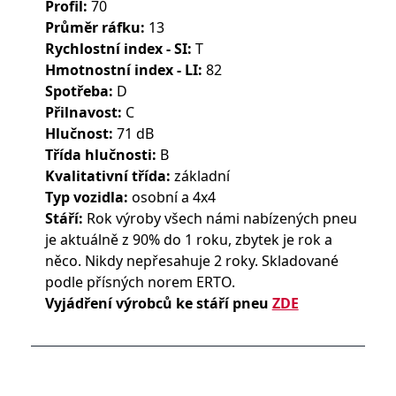
Profil:
70
Průměr ráfku:
13
Rychlostní index - SI:
T
Hmotnostní index - LI:
82
Spotřeba:
D
Přilnavost:
C
Hlučnost:
71 dB
Třída hlučnosti:
B
Kvalitativní třída:
základní
Typ vozidla:
osobní a 4x4
Stáří:
Rok výroby všech námi nabízených pneu
je aktuálně z 90% do 1 roku, zbytek je rok a
něco. Nikdy nepřesahuje 2 roky. Skladované
podle přísných norem ERTO.
Vyjádření výrobců ke stáří pneu
ZDE