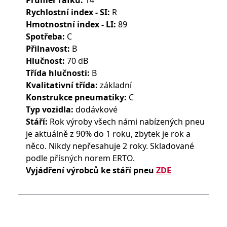
Průměr ráfku:
14
Rychlostní index - SI:
R
Hmotnostní index - LI:
89
Spotřeba:
C
Přilnavost:
B
Hlučnost:
70 dB
Třída hlučnosti:
B
Kvalitativní třída:
základní
Konstrukce pneumatiky:
C
Typ vozidla:
dodávkové
Stáří:
Rok výroby všech námi nabízených pneu
je aktuálně z 90% do 1 roku, zbytek je rok a
něco. Nikdy nepřesahuje 2 roky. Skladované
podle přísných norem ERTO.
Vyjádření výrobců ke stáří pneu
ZDE