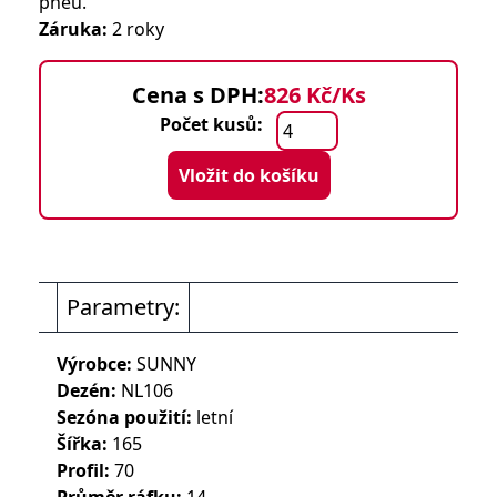
pneu.
Záruka:
2 roky
Cena s DPH:
826 Kč/Ks
Počet kusů:
Vložit do košíku
Parametry:
Výrobce:
SUNNY
Dezén:
NL106
Sezóna použití:
letní
Šířka:
165
Profil:
70