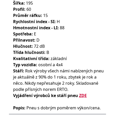
Šířka:
195
Profil:
60
Průměr ráfku:
15
Rychlostní index - SI:
H
Hmotnostní index - LI:
88
Spotřeba:
E
Přilnavost:
D
Hlučnost:
72 dB
Třída hlučnosti:
B
Kvalitativní třída:
základní
Typ vozidla:
osobní a 4x4
Stáří:
Rok výroby všech námi nabízených pneu
je aktuálně z 90% do 1 roku, zbytek je rok a
něco. Nikdy nepřesahuje 2 roky. Skladované
podle přísných norem ERTO.
Vyjádření výrobců ke stáří pneu
ZDE
Popis:
Pneu s dobrým poměrem výkon/cena.