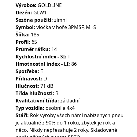
Výrobce:
GOLDLINE
Dezén:
GLW1
Sezóna použití:
zimní
Symbol:
vločka v hoře 3PMSF, M+S
Šířka:
185
Profil:
65
Průměr ráfku:
14
Rychlostní index - SI:
T
Hmotnostní index - LI:
86
Spotřeba:
E
Přilnavost:
D
Hlučnost:
71 dB
Třída hlučnosti:
B
Kvalitativní třída:
základní
Typ vozidla:
osobní a 4x4
Stáří:
Rok výroby všech námi nabízených pneu
je aktuálně z 90% do 1 roku, zbytek je rok a
něco. Nikdy nepřesahuje 2 roky. Skladované