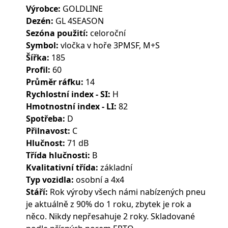
Výrobce:
GOLDLINE
Dezén:
GL 4SEASON
Sezóna použití:
celoroční
Symbol:
vločka v hoře 3PMSF, M+S
Šířka:
185
Profil:
60
Průměr ráfku:
14
Rychlostní index - SI:
H
Hmotnostní index - LI:
82
Spotřeba:
D
Přilnavost:
C
Hlučnost:
71 dB
Třída hlučnosti:
B
Kvalitativní třída:
základní
Typ vozidla:
osobní a 4x4
Stáří:
Rok výroby všech námi nabízených pneu
je aktuálně z 90% do 1 roku, zbytek je rok a
něco. Nikdy nepřesahuje 2 roky. Skladované