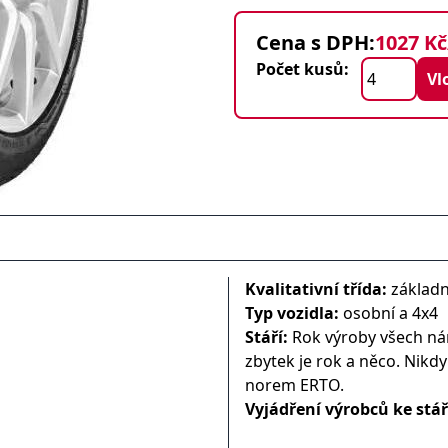
Cena s DPH:
1027 Kč
Počet kusů:
Kvalitativní třída:
základn
Typ vozidla:
osobní a 4x4
Stáří:
Rok výroby všech nám
zbytek je rok a něco. Nikd
norem ERTO.
Vyjádření výrobců ke stá