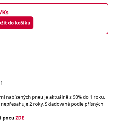
/Ks
Vložit do košíku
í
i nabízených pneu je aktuálně z 90% do 1 roku,
y nepřesahuje 2 roky. Skladované podle přísných
ří pneu
ZDE