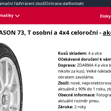
amační řád
Vrácení zboží
Ochrana dat
Kontakt
matiky
Disky
ASON 73, T osobní a 4x4 celoroční -
ak
Kusů skladem:
4 a více
Očekávané doručení k vám
Doprava:
ZDARMA 4 a více k
nikoliv za kus). Velké nákla
obratem zavoláme.
Zboží:
nové, neprotektorova
aktuálně z 90% do 1 roku, zb
Obecné informace:
Fotograf
aktuální rozměr pneu.
Záruka:
2 roky