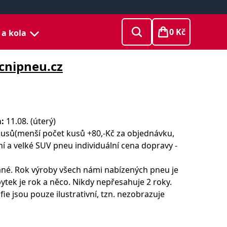
0 Kč
 a kola
cnipneu.cz
:
11.08. (úterý)
usů(menší počet kusů +80,-Kč za objednávku,
dní a velké SUV pneu individuální cena dopravy -
né. Rok výroby všech námi nabízených pneu je
ytek je rok a něco. Nikdy nepřesahuje 2 roky.
ie jsou pouze ilustrativní, tzn. nezobrazuje