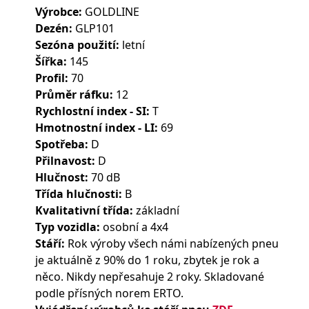
Výrobce:
GOLDLINE
Dezén:
GLP101
Sezóna použití:
letní
Šířka:
145
Profil:
70
Průměr ráfku:
12
Rychlostní index - SI:
T
Hmotnostní index - LI:
69
Spotřeba:
D
Přilnavost:
D
Hlučnost:
70 dB
Třída hlučnosti:
B
Kvalitativní třída:
základní
Typ vozidla:
osobní a 4x4
Stáří:
Rok výroby všech námi nabízených pneu
je aktuálně z 90% do 1 roku, zbytek je rok a
něco. Nikdy nepřesahuje 2 roky. Skladované
podle přísných norem ERTO.