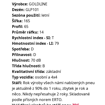
Výrobce:
GOLDLINE
Dezén:
GLP101
Sezóna použití:
letní
Šířka:
165
Profil:
65
Průměr ráfku:
14
Rychlostní index - SI:
T
Hmotnostní index - LI:
79
Spotřeba:
D
Přilnavost:
D
Hlučnost:
70 dB
Třída hlučnosti:
B
Kvalitativní třída:
základní
Typ vozidla:
osobní a 4x4
Stáří:
Rok výroby všech námi nabízených pneu
je aktuálně z 90% do 1 roku, zbytek je rok a
něco. Nikdy nepřesahuje 2 roky. Skladované
podle přísných norem ERTO.