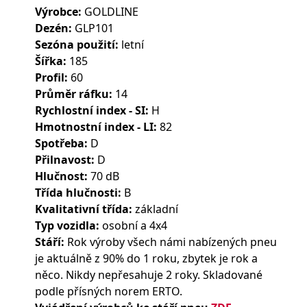
Výrobce:
GOLDLINE
Dezén:
GLP101
Sezóna použití:
letní
Šířka:
185
Profil:
60
Průměr ráfku:
14
Rychlostní index - SI:
H
Hmotnostní index - LI:
82
Spotřeba:
D
Přilnavost:
D
Hlučnost:
70 dB
Třída hlučnosti:
B
Kvalitativní třída:
základní
Typ vozidla:
osobní a 4x4
Stáří:
Rok výroby všech námi nabízených pneu
je aktuálně z 90% do 1 roku, zbytek je rok a
něco. Nikdy nepřesahuje 2 roky. Skladované
podle přísných norem ERTO.