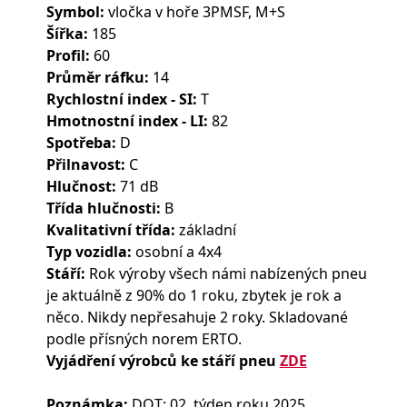
Symbol:
vločka v hoře 3PMSF, M+S
Šířka:
185
Profil:
60
Průměr ráfku:
14
Rychlostní index - SI:
T
Hmotnostní index - LI:
82
Spotřeba:
D
Přilnavost:
C
Hlučnost:
71 dB
Třída hlučnosti:
B
Kvalitativní třída:
základní
Typ vozidla:
osobní a 4x4
Stáří:
Rok výroby všech námi nabízených pneu
je aktuálně z 90% do 1 roku, zbytek je rok a
něco. Nikdy nepřesahuje 2 roky. Skladované
podle přísných norem ERTO.
Vyjádření výrobců ke stáří pneu
ZDE
Poznámka:
DOT: 02. týden roku 2025