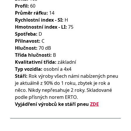
Profil:
60
Průměr ráfku:
14
Rychlostní index - SI:
H
Hmotnostní index - LI:
75
Spotřeba:
D
Přilnavost:
C
Hlučnost:
70 dB
Třída hlučnosti:
B
Kvalitativní třída:
základní
Typ vozidla:
osobní a 4x4
Stáří:
Rok výroby všech námi nabízených pneu
je aktuálně z 90% do 1 roku, zbytek je rok a
něco. Nikdy nepřesahuje 2 roky. Skladované
podle přísných norem ERTO.
Vyjádření výrobců ke stáří pneu
ZDE