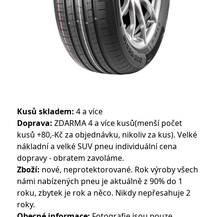
Kusů skladem:
4 a více
Doprava:
ZDARMA 4 a více kusů(menší počet
kusů +80,-Kč za objednávku, nikoliv za kus). Velké
nákladní a velké SUV pneu individuální cena
dopravy - obratem zavoláme.
Zboží:
nové, neprotektorované. Rok výroby všech
námi nabízených pneu je aktuálně z 90% do 1
roku, zbytek je rok a něco. Nikdy nepřesahuje 2
roky.
Obecné informace:
Fotografie jsou pouze