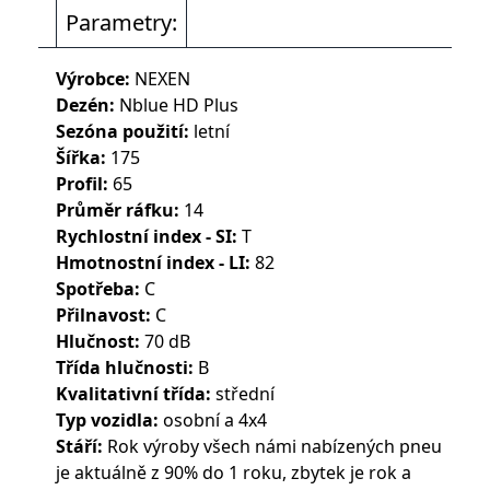
Parametry:
Výrobce:
NEXEN
Dezén:
Nblue HD Plus
Sezóna použití:
letní
Šířka:
175
Profil:
65
Průměr ráfku:
14
Rychlostní index - SI:
T
Hmotnostní index - LI:
82
Spotřeba:
C
Přilnavost:
C
Hlučnost:
70 dB
Třída hlučnosti:
B
Kvalitativní třída:
střední
Typ vozidla:
osobní a 4x4
Stáří:
Rok výroby všech námi nabízených pneu
je aktuálně z 90% do 1 roku, zbytek je rok a