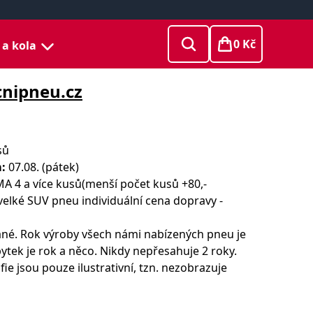
0 Kč
 a kola
cnipneu.cz
sů
:
07.08. (pátek)
 4 a více kusů(menší počet kusů +80,-
velké SUV pneu individuální cena dopravy -
né. Rok výroby všech námi nabízených pneu je
ytek je rok a něco. Nikdy nepřesahuje 2 roky.
ie jsou pouze ilustrativní, tzn. nezobrazuje