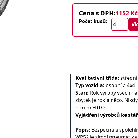
Cena s DPH:
1152 Kč
Počet kusů:
Kvalitativní třída:
střední
Typ vozidla:
osobní a 4x4
Stáří:
Rok výroby všech nám
zbytek je rok a něco. Nikd
norem ERTO.
Vyjádření výrobců ke stá
Popis:
Bezpečná a spolehli
WP52 je zimní pneumatika u