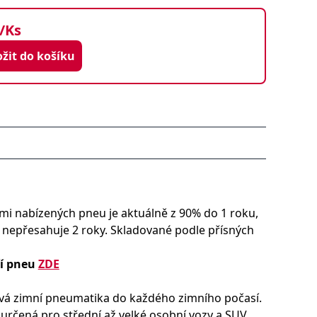
/Ks
Vložit do košíku
i nabízených pneu je aktuálně z 90% do 1 roku,
y nepřesahuje 2 roky. Skladované podle přísných
ří pneu
ZDE
vá zimní pneumatika do každého zimního počasí.
rčená pro střední až velké osobní vozy a SUV.