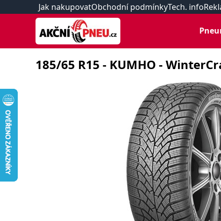
Jak nakupovat
Obchodní podmínky
Tech. info
Rekl
Pneu
185/65 R15 - KUMHO - WinterCra