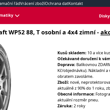
amační řád
Vrácení zboží
Ochrana dat
Kontakt
matiky
Disky
ft WP52 88, T osobní a 4x4 zimní -
ak
Kusů skladem:
10 a více ku
Očekávané doručení k vám
Doprava:
Balíkovnou ZDARMA
Kč/objednávku). Nákladní a 
obratem zavoláme.
Zboží:
nové, neprotektorova
aktuálně z 90% do 1 roku, zb
Obecné informace:
Fotograf
aktuální rozměr pneu.
Záruka:
2 roky