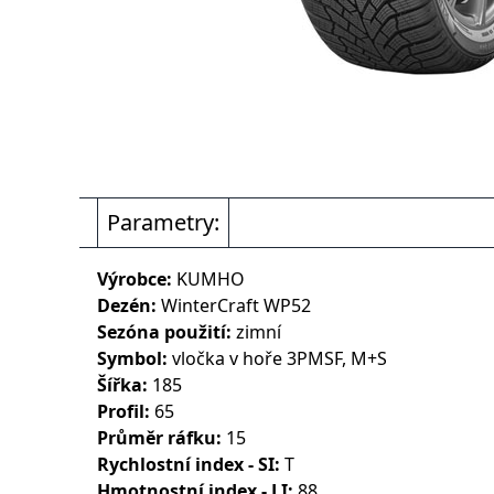
Parametry:
Výrobce:
KUMHO
Dezén:
WinterCraft WP52
Sezóna použití:
zimní
Symbol:
vločka v hoře 3PMSF, M+S
Šířka:
185
Profil:
65
Průměr ráfku:
15
Rychlostní index - SI:
T
Hmotnostní index - LI:
88