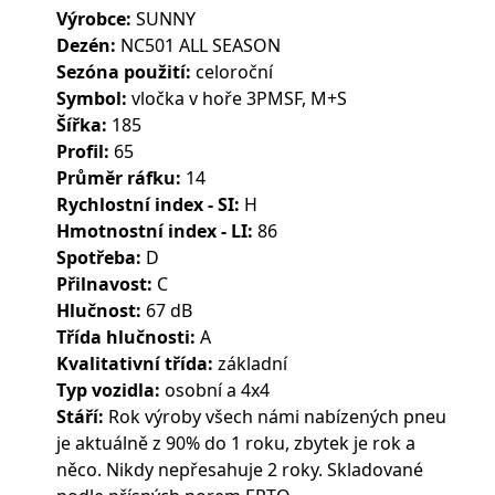
Výrobce:
SUNNY
Dezén:
NC501 ALL SEASON
Sezóna použití:
celoroční
Symbol:
vločka v hoře 3PMSF, M+S
Šířka:
185
Profil:
65
Průměr ráfku:
14
Rychlostní index - SI:
H
Hmotnostní index - LI:
86
Spotřeba:
D
Přilnavost:
C
Hlučnost:
67 dB
Třída hlučnosti:
A
Kvalitativní třída:
základní
Typ vozidla:
osobní a 4x4
Stáří:
Rok výroby všech námi nabízených pneu
je aktuálně z 90% do 1 roku, zbytek je rok a
něco. Nikdy nepřesahuje 2 roky. Skladované