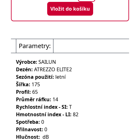
Vložit do košíku
Parametry:
Výrobce:
SAILUN
Dezén:
ATREZZO ELITE2
Sezóna použití:
letní
Šířka:
175
Profil:
65
Průměr ráfku:
14
Rychlostní index - SI:
T
Hmotnostní index - LI:
82
Spotřeba:
0
Přilnavost:
0
Hlučnost:
dB