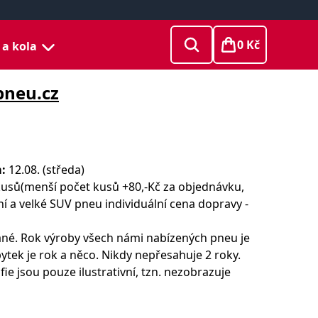
0 Kč
 a kola
pneu.cz
:
12.08. (středa)
usů(menší počet kusů +80,-Kč za objednávku,
dní a velké SUV pneu individuální cena dopravy -
né. Rok výroby všech námi nabízených pneu je
ytek je rok a něco. Nikdy nepřesahuje 2 roky.
ie jsou pouze ilustrativní, tzn. nezobrazuje