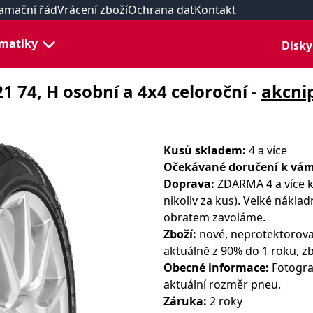
amační řád
Vrácení zboží
Ochrana dat
Kontakt
matiky
Disky
1 74, H osobní a 4x4 celoroční -
akcni
Kusů skladem:
4 a více
Očekávané doručení k vám
Doprava:
ZDARMA 4 a více k
nikoliv za kus). Velké nákla
obratem zavoláme.
Zboží:
nové, neprotektorova
aktuálně z 90% do 1 roku, zb
Obecné informace:
Fotograf
aktuální rozměr pneu.
Záruka:
2 roky