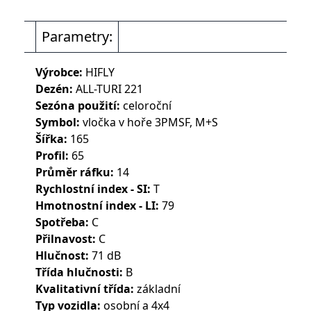
Parametry:
Výrobce:
HIFLY
Dezén:
ALL-TURI 221
Sezóna použití:
celoroční
Symbol:
vločka v hoře 3PMSF, M+S
Šířka:
165
Profil:
65
Průměr ráfku:
14
Rychlostní index - SI:
T
Hmotnostní index - LI:
79
Spotřeba:
C
Přilnavost:
C
Hlučnost:
71 dB
Třída hlučnosti:
B
Kvalitativní třída:
základní
Typ vozidla:
osobní a 4x4