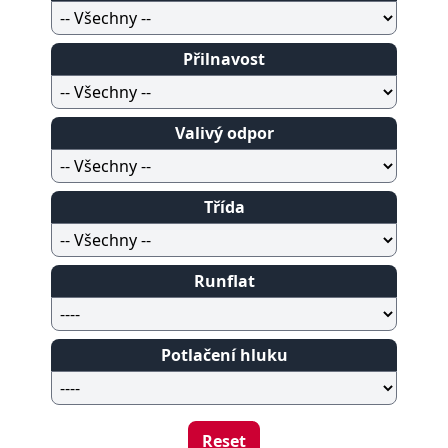
Přilnavost
Valivý odpor
Třída
Runflat
Potlačení hluku
Reset