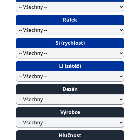
Ráfek
Si (rychlost)
Li (zátěž)
Dezén
Výrobce
Hlučnost