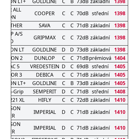
SEASON LT+
GOLDLINE
C
B
73dB
základní
1398
OPER ALL
COOPER
C
C
70dB
střední
1398
EASON
 WEATHER
SAVA
C
C
71dB
základní
1398
EGRIP A/S
GRIPMAX
C
C
72dB
základní
1398
NANO
SEASON LT
GOLDLINE
D
D
73dB
základní
1398
 SEASON 2
DUNLOP
C
C
71dB
prémiová
1404
ATRAC 5
VREDESTEIN
D
C
69dB
střední
1405
IGATOR 3
DEBICA
C
C
71dB
základní
1405
SEASON LT+
GOLDLINE
C
B
73dB
základní
1405
eason-Grip
SEMPERIT
D
C
71dB
střední
1408
TURI 221 XL
HIFLY
C
C
72dB
základní
1410
L SEASON
IMPERIAL
D
C
71dB
základní
1410
DRIVER
L SEASON
IMPERIAL
D
C
71dB
základní
1410
DRIVER