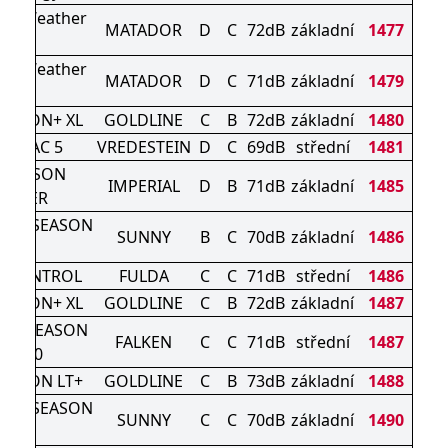
All Weather
MATADOR
D
C
72dB
základní
1477
Evo
All Weather
MATADOR
D
C
71dB
základní
1479
Evo
SEASON+ XL
GOLDLINE
C
B
72dB
základní
1480
ATRAC 5
VREDESTEIN
D
C
69dB
střední
1481
L SEASON
IMPERIAL
D
B
71dB
základní
1485
DRIVER
 ALL SEASON
SUNNY
B
C
70dB
základní
1486
XL
ICONTROL
FULDA
C
C
71dB
střední
1486
SEASON+ XL
GOLDLINE
C
B
72dB
základní
1487
ALL SEASON
FALKEN
C
C
71dB
střední
1487
AS210
SEASON LT+
GOLDLINE
C
B
73dB
základní
1488
 ALL SEASON
SUNNY
C
C
70dB
základní
1490
XL