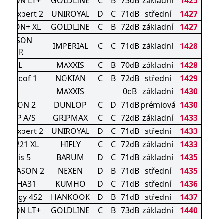
SEASON LT+
GOLDLINE
C
B
73dB
základní
1425
asonExpert 2
UNIROYAL
D
C
71dB
střední
1427
SEASON+ XL
GOLDLINE
C
B
72dB
základní
1427
L SEASON
IMPERIAL
C
C
71dB
základní
1428
DRIVER
AP3 XL
MAXXIS
C
B
70dB
základní
1428
onproof 1
NOKIAN
C
B
72dB
střední
1429
AL2
MAXXIS
0dB
základní
1430
 SEASON 2
DUNLOP
C
D
71dB
prémiová
1430
EGRIP A/S
GRIPMAX
C
C
72dB
základní
1433
asonExpert 2
UNIROYAL
D
C
71dB
střední
1433
TURI 221 XL
HIFLY
C
C
72dB
základní
1433
artaris 5
BARUM
D
C
71dB
základní
1435
 4SEASON 2
NEXEN
D
B
71dB
střední
1435
s 4S HA31
KUMHO
D
C
71dB
střední
1436
Kinergy 4S2
HANKOOK
D
B
71dB
střední
1437
SEASON LT+
GOLDLINE
C
B
73dB
základní
1440