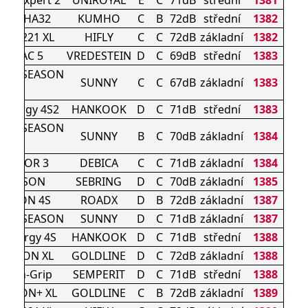
asonExpert 2
UNIROYAL
E
C
71dB
střední
1381
s 4S HA32
KUMHO
C
B
72dB
střední
1382
TURI 221 XL
HIFLY
C
C
72dB
základní
1382
ATRAC 5
VREDESTEIN
D
C
69dB
střední
1383
 ALL SEASON
SUNNY
C
C
67dB
základní
1383
XL
Kinergy 4S2
HANKOOK
D
C
71dB
střední
1383
 ALL SEASON
SUNNY
B
C
70dB
základní
1384
XL
IGATOR 3
DEBICA
C
C
71dB
základní
1384
L SEASON
SEBRING
D
C
70dB
základní
1385
OTION 4S
ROADX
D
B
72dB
základní
1387
 ALL SEASON
SUNNY
D
C
71dB
základní
1387
Kinergy 4S
HANKOOK
D
C
71dB
střední
1388
SEASON XL
GOLDLINE
D
C
72dB
základní
1388
eason-Grip
SEMPERIT
D
C
71dB
střední
1388
SEASON+ XL
GOLDLINE
C
B
72dB
základní
1389