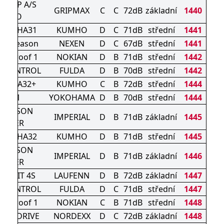
EGRIP A/S
GRIPMAX
C
C
72dB
základní
1440
NANO
s 4S HA31
KUMHO
D
C
71dB
střední
1441
e 4Season
NEXEN
D
C
67dB
střední
1441
onproof 1
NOKIAN
D
B
71dB
střední
1442
ICONTROL
FULDA
D
B
70dB
střední
1442
US HA32+
KUMHO
C
B
72dB
střední
1444
AW21
YOKOHAMA
D
B
70dB
střední
1444
L SEASON
IMPERIAL
D
B
71dB
základní
1445
DRIVER
s 4S HA32
KUMHO
D
B
71dB
střední
1445
L SEASON
IMPERIAL
D
B
71dB
základní
1446
DRIVER
1 G FIT 4S
LAUFENN
D
B
72dB
základní
1447
ICONTROL
FULDA
D
C
71dB
střední
1447
onproof 1
NOKIAN
C
B
71dB
střední
1448
ASONDRIVE
NORDEXX
D
C
72dB
základní
1448