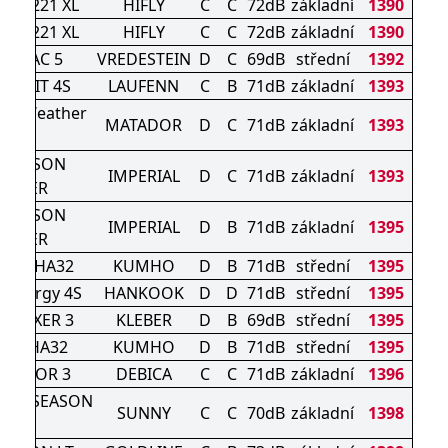
TURI 221 XL
HIFLY
C
C
72dB
základní
1390
TURI 221 XL
HIFLY
C
C
72dB
základní
1390
ATRAC 5
VREDESTEIN
D
C
69dB
střední
1392
1 G FIT 4S
LAUFENN
C
B
71dB
základní
1393
All Weather
MATADOR
D
C
71dB
základní
1393
Evo
L SEASON
IMPERIAL
D
C
71dB
základní
1393
DRIVER
L SEASON
IMPERIAL
D
B
71dB
základní
1395
DRIVER
s 4S HA32
KUMHO
D
B
71dB
střední
1395
Kinergy 4S
HANKOOK
D
D
71dB
střední
1395
DRAXER 3
KLEBER
D
B
69dB
střední
1395
LUS HA32
KUMHO
D
B
71dB
střední
1395
IGATOR 3
DEBICA
C
C
71dB
základní
1396
 ALL SEASON
SUNNY
C
C
70dB
základní
1398
XL