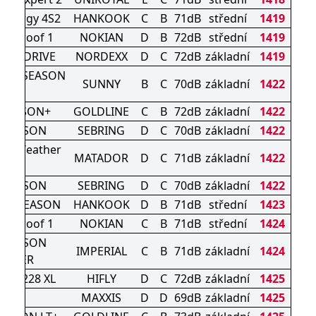
Kinergy 4S2
HANKOOK
C
B
71dB
střední
1419
onproof 1
NOKIAN
D
B
72dB
střední
1419
ASONDRIVE
NORDEXX
D
C
72dB
základní
1419
 ALL SEASON
SUNNY
B
C
70dB
základní
1422
XL
4SEASON+
GOLDLINE
C
B
72dB
základní
1422
L SEASON
SEBRING
D
C
70dB
základní
1422
All Weather
MATADOR
D
C
71dB
základní
1422
Evo
L SEASON
SEBRING
D
C
70dB
základní
1422
 ALLSEASON
HANKOOK
D
B
71dB
střední
1423
onproof 1
NOKIAN
C
B
71dB
střední
1424
L SEASON
IMPERIAL
C
B
71dB
základní
1424
DRIVER
TURI 228 XL
HIFLY
D
C
72dB
základní
1425
AP2
MAXXIS
D
D
69dB
základní
1425