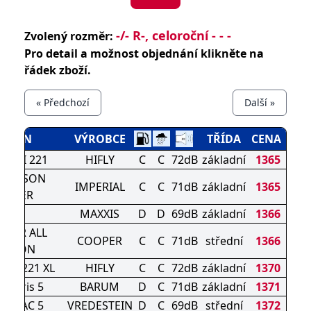
-/- R-, celoroční - - -
Zvolený rozměr:
Pro detail a možnost objednání klikněte na
řádek zboží.
« Předchozí
Další »
DEZÉN
VÝROBCE
TŘÍDA
CENA
-TURI 221
HIFLY
C
C
72dB
základní
1365
L SEASON
IMPERIAL
C
C
71dB
základní
1365
DRIVER
AP2
MAXXIS
D
D
69dB
základní
1366
OPER ALL
COOPER
C
C
71dB
střední
1366
EASON
TURI 221 XL
HIFLY
C
C
72dB
základní
1370
artaris 5
BARUM
D
C
71dB
základní
1371
ATRAC 5
VREDESTEIN
D
C
69dB
střední
1372