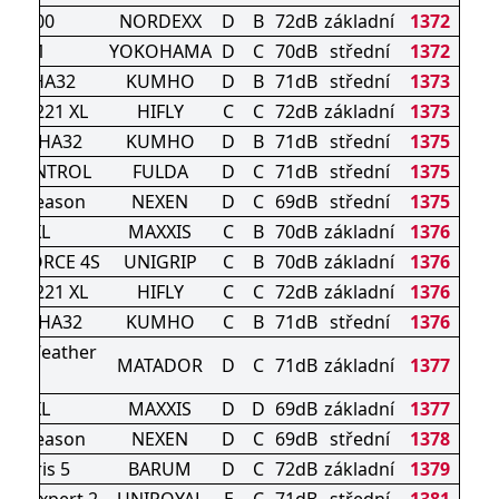
NA6000
NORDEXX
D
B
72dB
základní
1372
AW21
YOKOHAMA
D
C
70dB
střední
1372
LUS HA32
KUMHO
D
B
71dB
střední
1373
TURI 221 XL
HIFLY
C
C
72dB
základní
1373
s 4S HA32
KUMHO
D
B
71dB
střední
1375
ICONTROL
FULDA
D
C
71dB
střední
1375
e 4Season
NEXEN
D
C
69dB
střední
1375
AP3 XL
MAXXIS
C
B
70dB
základní
1376
AL FORCE 4S
UNIGRIP
C
B
70dB
základní
1376
TURI 221 XL
HIFLY
C
C
72dB
základní
1376
s 4S HA32
KUMHO
C
B
71dB
střední
1376
All Weather
MATADOR
D
C
71dB
základní
1377
Evo
AP2 XL
MAXXIS
D
D
69dB
základní
1377
e 4Season
NEXEN
D
C
69dB
střední
1378
artaris 5
BARUM
D
C
72dB
základní
1379