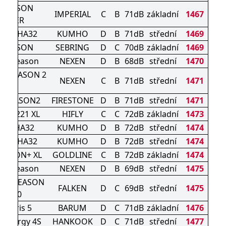
L SEASON
IMPERIAL
C
B
71dB
základní
1467
DRIVER
s 4S HA32
KUMHO
D
B
71dB
střední
1469
L SEASON
SEBRING
D
C
70dB
základní
1469
e 4Season
NEXEN
D
B
68dB
střední
1470
 4 SEASON 2
NEXEN
C
B
71dB
střední
1471
XL
TISEASON2
FIRESTONE
D
B
71dB
střední
1471
TURI 221 XL
HIFLY
C
C
72dB
základní
1473
LUS HA32
KUMHO
D
B
72dB
střední
1474
s 4S HA32
KUMHO
D
B
72dB
střední
1474
SEASON+ XL
GOLDLINE
C
B
72dB
základní
1474
e 4Season
NEXEN
D
B
69dB
střední
1475
ALL SEASON
FALKEN
D
C
69dB
střední
1475
AS210
artaris 5
BARUM
D
C
71dB
základní
1476
Kinergy 4S
HANKOOK
D
C
71dB
střední
1477