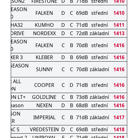
TISEASON2
FIRESTONE
D
B
71dB
střední
1410
ALL SEASON
FALKEN
D
C
69dB
střední
1410
AS210
s 4S HA32
KUMHO
D
C
71dB
střední
1411
ASONDRIVE
NORDEXX
D
C
72dB
základní
1413
ALL SEASON
FALKEN
C
B
70dB
střední
1416
AS210
DRAXER 3
KLEBER
D
B
69dB
střední
1416
 ALL SEASON
SUNNY
C
C
70dB
základní
1416
XL
OPER ALL
COOPER
C
D
71dB
střední
1416
EASON
SEASON LT+
GOLDLINE
C
B
73dB
základní
1416
e 4Season
NEXEN
D
B
68dB
střední
1416
L SEASON
IMPERIAL
C
B
71dB
základní
1417
DRIVER
ATRAC 5
VREDESTEIN
D
C
69dB
střední
1418
asonExpert 2
UNIROYAL
E
C
71dB
střední
1418