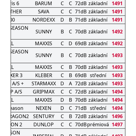
artaris 6
BARUM
C
C
72dB
základní
1491
 WEATHER
SAVA
C
C
71dB
základní
1491
NA6000
NORDEXX
D
B
71dB
základní
1491
 ALL SEASON
SUNNY
B
C
70dB
základní
1492
XL
AP2 XL
MAXXIS
C
D
69dB
základní
1492
 ALL SEASON
SUNNY
B
C
70dB
základní
1493
XL
AP3 XL
MAXXIS
C
B
70dB
základní
1493
DRAXER 3
KLEBER
C
B
69dB
střední
1493
AXX A/S +
STARMAXX
D
A
72dB
základní
1493
EGRIP A/S
GRIPMAX
C
C
72dB
základní
1494
AP3 XL
MAXXIS
D
B
70dB
základní
1494
e 4Season
NEXEN
D
C
71dB
střední
1494
NSDRAGON2
SENTURY
C
B
72dB
základní
1496
 SEASON 2
DUNLOP
C
C
70dB
prémiová
1497
L SEASON