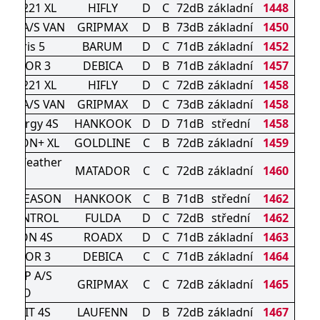
TURI 221 XL
HIFLY
D
C
72dB
základní
1448
RIP A/S VAN
GRIPMAX
D
B
73dB
základní
1450
artaris 5
BARUM
D
C
71dB
základní
1452
IGATOR 3
DEBICA
D
B
71dB
základní
1457
TURI 221 XL
HIFLY
D
C
72dB
základní
1458
RIP A/S VAN
GRIPMAX
D
C
73dB
základní
1458
Kinergy 4S
HANKOOK
D
D
71dB
střední
1458
SEASON+ XL
GOLDLINE
C
B
72dB
základní
1459
All Weather
MATADOR
C
C
72dB
základní
1460
Evo
 ALLSEASON
HANKOOK
C
B
71dB
střední
1462
ICONTROL
FULDA
D
C
72dB
střední
1462
OTION 4S
ROADX
D
C
71dB
základní
1463
IGATOR 3
DEBICA
C
C
71dB
základní
1464
EGRIP A/S
GRIPMAX
C
C
72dB
základní
1465
NANO
1 G FIT 4S
LAUFENN
D
B
72dB
základní
1467