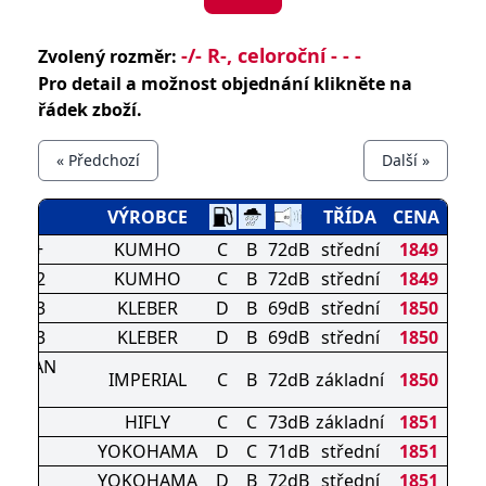
-/- R-, celoroční - - -
Zvolený rozměr:
Pro detail a možnost objednání klikněte na
řádek zboží.
« Předchozí
Další »
ÉN
VÝROBCE
TŘÍDA
CENA
HA32+
KUMHO
C
B
72dB
střední
1849
S HA32
KUMHO
C
B
72dB
střední
1849
XER 3
KLEBER
D
B
69dB
střední
1850
XER 3
KLEBER
D
B
69dB
střední
1850
ON VAN
IMPERIAL
C
B
72dB
základní
1850
ER
ANSIT
HIFLY
C
C
73dB
základní
1851
1
YOKOHAMA
D
C
71dB
střední
1851
1
YOKOHAMA
D
B
72dB
střední
1851