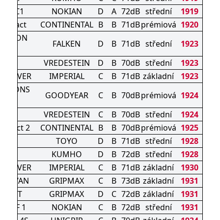
oof C1
NOKIAN
D
A
72dB
střední
1919
Contact
CONTINENTAL
B
B
71dB
prémiová
1920
SEASON
FALKEN
D
B
71dB
střední
1923
PRO
RAC
VREDESTEIN
D
B
70dB
střední
1923
N DRIVER
IMPERIAL
C
B
71dB
základní
1923
SEASONS
GOODYEAR
C
B
70dB
prémiová
1924
-3
RAC
VREDESTEIN
C
B
70dB
střední
1924
ontact 2
CONTINENTAL
B
B
70dB
prémiová
1925
 AS2
TOYO
D
B
71dB
střední
1928
2
KUMHO
D
B
72dB
střední
1928
N DRIVER
IMPERIAL
C
B
71dB
základní
1930
A/S VAN
GRIPMAX
C
B
73dB
základní
1931
ON A/T
GRIPMAX
D
C
72dB
základní
1931
ROOF 1
NOKIAN
C
B
72dB
střední
1931