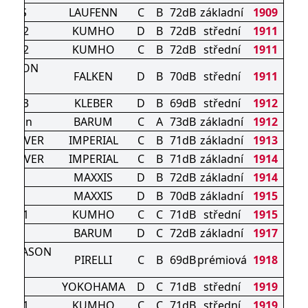
IT 4S
LAUFENN
C
B
72dB
základní
1909
S HA32
KUMHO
D
B
72dB
střední
1911
S HA32
KUMHO
C
B
72dB
střední
1911
SEASON
FALKEN
D
B
70dB
střední
1911
10
XER 3
KLEBER
D
B
69dB
střední
1912
Season
BARUM
C
A
73dB
základní
1912
N DRIVER
IMPERIAL
C
B
71dB
základní
1913
N DRIVER
IMPERIAL
C
B
71dB
základní
1914
SUV
MAXXIS
D
B
72dB
základní
1914
XL
MAXXIS
D
B
70dB
základní
1915
S HA31
KUMHO
C
C
71dB
střední
1915
is 5
BARUM
D
C
72dB
základní
1917
L SEASON
PIRELLI
C
B
69dB
prémiová
1918
1
YOKOHAMA
D
C
71dB
střední
1919
S HA31
KUMHO
C
C
71dB
střední
1919