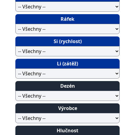
Ráfek
Si (rychlost)
Li (zátěž)
Dezén
Výrobce
Hlučnost