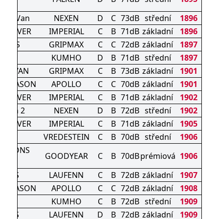
11
ason Van
NEXEN
D
C
73dB
střední
1896
N DRIVER
IMPERIAL
C
B
71dB
základní
1896
P A/S
GRIPMAX
C
C
72dB
základní
1897
HA32
KUMHO
D
B
71dB
střední
1897
A/S VAN
GRIPMAX
C
B
73dB
základní
1901
LL SEASON
APOLLO
C
C
70dB
základní
1901
N DRIVER
IMPERIAL
C
B
71dB
základní
1902
eason 2
NEXEN
D
B
72dB
střední
1902
N DRIVER
IMPERIAL
C
B
71dB
základní
1905
RAC
VREDESTEIN
C
B
70dB
střední
1906
SEASONS
GOODYEAR
C
B
70dB
prémiová
1906
-3
IT 4S
LAUFENN
C
B
72dB
základní
1907
LL SEASON
APOLLO
C
C
72dB
základní
1908
HA32
KUMHO
C
B
72dB
střední
1909
IT 4S
LAUFENN
D
B
72dB
základní
1909