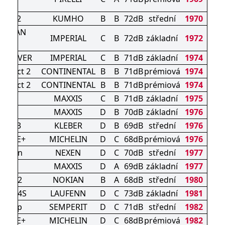
 SF3
S HA32
KUMHO
B
B
72dB
střední
1970
ON VAN
IMPERIAL
C
B
72dB
základní
1972
ER
N DRIVER
IMPERIAL
C
B
71dB
základní
1974
ontact 2
CONTINENTAL
B
B
71dB
prémiová
1974
ontact 2
CONTINENTAL
B
B
71dB
prémiová
1974
XL
MAXXIS
C
B
71dB
základní
1975
XL
MAXXIS
D
B
70dB
základní
1976
XER 3
KLEBER
D
B
69dB
střední
1976
IMATE+
MICHELIN
D
C
68dB
prémiová
1976
Season
NEXEN
D
C
70dB
střední
1977
2
MAXXIS
D
A
69dB
základní
1977
roof 2
NOKIAN
B
A
68dB
střední
1980
 Van 4S
LAUFENN
D
C
73dB
základní
1981
n-Grip
SEMPERIT
D
C
71dB
střední
1982
IMATE+
MICHELIN
D
C
68dB
prémiová
1982