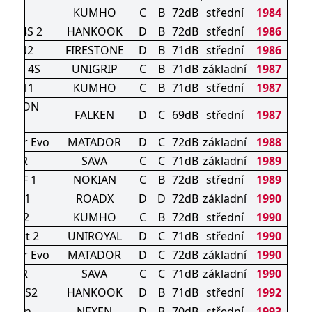
HA32
KUMHO
C
B
72dB
střední
1984
RGY 4S 2
HANKOOK
D
B
72dB
střední
1986
ASON2
FIRESTONE
D
B
71dB
střední
1986
ORCE 4S
UNIGRIP
C
B
71dB
základní
1987
4S CX11
KUMHO
C
B
71dB
střední
1987
SEASON
FALKEN
D
C
69dB
střední
1987
10
ather Evo
MATADOR
D
C
72dB
základní
1988
ATHER
SAVA
C
C
71dB
základní
1989
ROOF 1
NOKIAN
C
B
72dB
střední
1989
 AT21
ROADX
D
D
72dB
základní
1990
S HA32
KUMHO
C
B
72dB
střední
1990
Expert 2
UNIROYAL
D
C
71dB
střední
1990
ather Evo
MATADOR
D
C
72dB
základní
1990
ATHER
SAVA
C
C
71dB
základní
1990
rgy 4S2
HANKOOK
D
B
71dB
střední
1992
Season
NEXEN
D
B
70dB
střední
1993