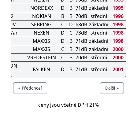
00
NORDEXX
D
B
71dB
základní
1995
roof 2
NOKIAN
B
B
70dB
střední
1996
ON SUV
SEBRING
C
D
68dB
základní
1998
ason Van
NEXEN
D
C
73dB
střední
1998
XL
MAXXIS
D
B
71dB
základní
1998
XL
MAXXIS
C
B
71dB
základní
2000
RAC
VREDESTEIN
C
B
70dB
střední
2000
SEASON
FALKEN
D
B
71dB
střední
2001
11
« Předchozí
Další »
ceny jsou včetně DPH 21%
© Pneumatiky, levné pneu, disky, provozovna