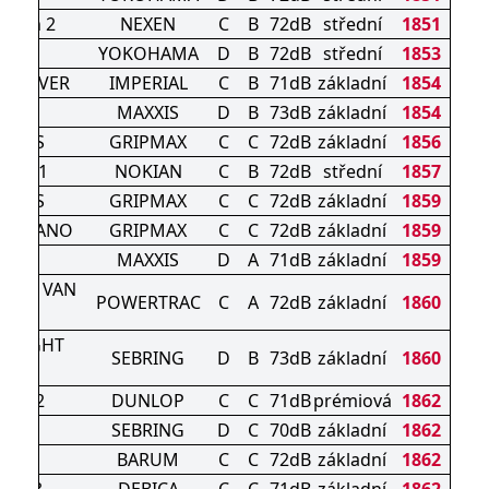
eason 2
NEXEN
C
B
72dB
střední
1851
1
YOKOHAMA
D
B
72dB
střední
1853
N DRIVER
IMPERIAL
C
B
71dB
základní
1854
2
MAXXIS
D
B
73dB
základní
1854
P A/S
GRIPMAX
C
C
72dB
základní
1856
roof 1
NOKIAN
C
B
72dB
střední
1857
P A/S
GRIPMAX
C
C
72dB
základní
1859
A/S NANO
GRIPMAX
C
C
72dB
základní
1859
2
MAXXIS
D
A
71dB
základní
1859
ACT VAN
POWERTRAC
C
A
72dB
základní
1860
S
N LIGHT
SEBRING
D
B
73dB
základní
1860
CK
SON 2
DUNLOP
C
C
71dB
prémiová
1862
ASON
SEBRING
D
C
70dB
základní
1862
is 5
BARUM
C
C
72dB
základní
1862