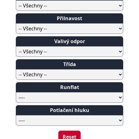
Přilnavost
Valivý odpor
Třída
Runflat
Potlačení hluku
Reset