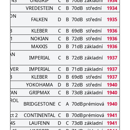
ORCE 4S
UNIGRIP
C
B
70dB
základní
1934
RAC
VREDESTEIN
C
B
70dB
střední
1934
SEASON
FALKEN
D
B
70dB
střední
1935
10
XER 3
KLEBER
C
B
69dB
střední
1936
roof 1
NOKIAN
C
B
72dB
střední
1936
2
MAXXIS
D
B
71dB
základní
1936
ON VAN
IMPERIAL
C
B
72dB
základní
1937
ER
N DRIVER
IMPERIAL
C
B
71dB
základní
1937
XER 3
KLEBER
D
B
69dB
střední
1937
1
YOKOHAMA
D
B
72dB
střední
1940
A/S VAN
GRIPMAX
C
B
73dB
základní
1940
CONTROL
BRIDGESTONE
C
A
70dB
prémiová
1940
EVO
ontact 2
CONTINENTAL
C
B
70dB
prémiová
1941
 Van 4S
LAUFENN
D
C
73dB
základní
1941