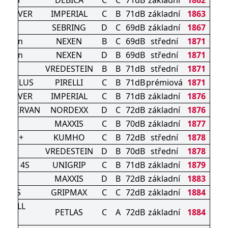
TOR 3
DEBICA
C
C
71dB
základní
1862
N DRIVER
IMPERIAL
C
B
71dB
základní
1863
ASON
SEBRING
D
C
69dB
základní
1867
Season
NEXEN
B
C
69dB
střední
1871
Season
NEXEN
D
B
69dB
střední
1871
RAC
VREDESTEIN
B
B
71dB
střední
1871
 AS PLUS
PIRELLI
C
B
71dB
prémiová
1871
N DRIVER
IMPERIAL
C
B
71dB
základní
1876
ASTERVAN
NORDEXX
D
C
72dB
základní
1876
XL
MAXXIS
C
B
70dB
základní
1877
 HA32+
KUMHO
C
B
72dB
střední
1878
RAC
VREDESTEIN
D
B
70dB
střední
1878
ORCE 4S
UNIGRIP
C
B
71dB
základní
1879
SUV
MAXXIS
D
B
72dB
základní
1883
P A/S
GRIPMAX
C
C
72dB
základní
1884
ER ALL
PETLAS
C
A
72dB
základní
1884
N +