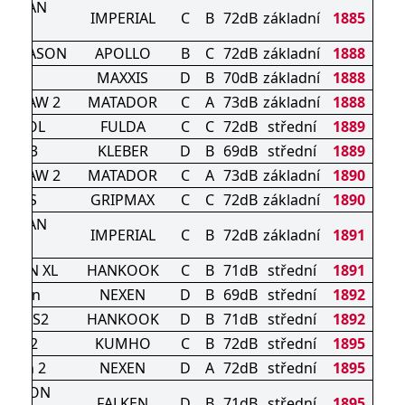
ON VAN
IMPERIAL
C
B
72dB
základní
1885
ER
LL SEASON
APOLLO
B
C
72dB
základní
1888
XL
MAXXIS
D
B
70dB
základní
1888
iantAW 2
MATADOR
C
A
73dB
základní
1888
NTROL
FULDA
C
C
72dB
střední
1889
XER 3
KLEBER
D
B
69dB
střední
1889
iantAW 2
MATADOR
C
A
73dB
základní
1890
P A/S
GRIPMAX
C
C
72dB
základní
1890
ON VAN
IMPERIAL
C
B
72dB
základní
1891
ER
EASON XL
HANKOOK
C
B
71dB
střední
1891
Season
NEXEN
D
B
69dB
střední
1892
rgy 4S2
HANKOOK
D
B
71dB
střední
1892
S HA32
KUMHO
C
B
72dB
střední
1895
eason 2
NEXEN
D
A
72dB
střední
1895
SEASON
FALKEN
D
B
71dB
střední
1895