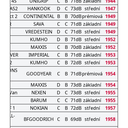
ORCE 4S
UNIGRIP
C
B
71dB
základní
1944
a ST AS2
HANKOOK
D
C
73dB
střední
1947
ontact 2
CONTINENTAL
B
B
70dB
prémiová
1949
ATHER
SAVA
C
C
71dB
základní
1949
AC 5
VREDESTEIN
D
C
71dB
střední
1949
HA32
KUMHO
D
B
71dB
střední
1952
XL
MAXXIS
C
B
70dB
základní
1952
N DRIVER
IMPERIAL
C
B
71dB
základní
1953
S HA32
KUMHO
C
B
72dB
střední
1953
SEASONS
GOODYEAR
C
B
71dB
prémiová
1954
-2
2
MAXXIS
D
B
73dB
základní
1954
ason Van
NEXEN
D
C
73dB
střední
1955
is 6
BARUM
C
C
71dB
základní
1955
ROOF 1
NOKIAN
C
B
72dB
střední
1957
E ALL-
BFGOODRICH
C
B
69dB
střední
1958
ON