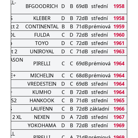
E ALL-
BFGOODRICH
D
B
69dB
střední
1958
ON
RO 4S
KLEBER
D
B
72dB
střední
1958
ontact 2
CONTINENTAL
B
B
71dB
prémiová
1959
NTROL
FULDA
C
D
72dB
střední
1960
 Cargo
TOYO
D
C
72dB
střední
1961
Expert 2
UNIROYAL
D
C
71dB
střední
1963
L SEASON
PIRELLI
C
C
69dB
prémiová
1964
IMATE+
MICHELIN
C
C
68dB
prémiová
1964
AC 5
VREDESTEIN
D
C
69dB
střední
1964
HA32+
KUMHO
C
B
72dB
střední
1964
rgy 4S2
HANKOOK
C
B
71dB
střední
1965
IT 4S
LAUFENN
C
B
72dB
základní
1966
ASON 2 XL
NEXEN
D
A
72dB
střední
1967
1
YOKOHAMA
D
B
72dB
střední
1969
TO ALL
PIRELLI
C
A
71dB
prémiová
1969