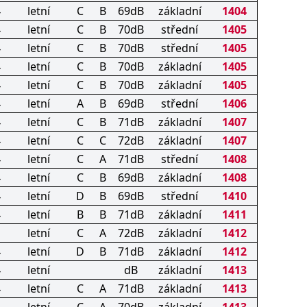
4
letní
C
B
69dB
základní
1404
4
letní
C
B
70dB
střední
1405
4
letní
C
B
70dB
střední
1405
4
letní
C
B
70dB
základní
1405
4
letní
C
B
70dB
základní
1405
4
letní
A
B
69dB
střední
1406
4
letní
C
B
71dB
základní
1407
4
letní
C
C
72dB
základní
1407
4
letní
C
A
71dB
střední
1408
4
letní
C
B
69dB
základní
1408
4
letní
D
B
69dB
střední
1410
4
letní
B
B
71dB
základní
1411
letní
C
A
72dB
základní
1412
4
letní
D
B
71dB
základní
1412
4
letní
dB
základní
1413
4
letní
C
A
71dB
základní
1413