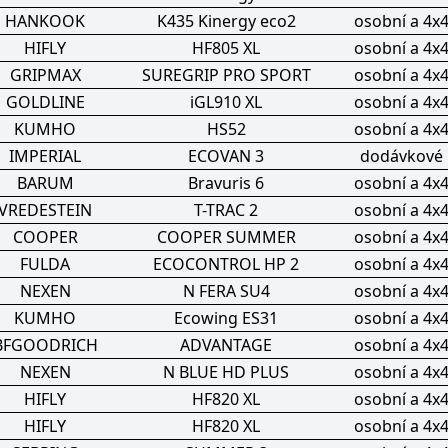
HANKOOK
K435 Kinergy eco2
osobní a 4x
HIFLY
HF805 XL
osobní a 4x
GRIPMAX
SUREGRIP PRO SPORT
osobní a 4x
GOLDLINE
iGL910 XL
osobní a 4x
KUMHO
HS52
osobní a 4x
IMPERIAL
ECOVAN 3
dodávkové
BARUM
Bravuris 6
osobní a 4x
VREDESTEIN
T-TRAC 2
osobní a 4x
COOPER
COOPER SUMMER
osobní a 4x
FULDA
ECOCONTROL HP 2
osobní a 4x
NEXEN
N FERA SU4
osobní a 4x
KUMHO
Ecowing ES31
osobní a 4x
BFGOODRICH
ADVANTAGE
osobní a 4x
NEXEN
N BLUE HD PLUS
osobní a 4x
HIFLY
HF820 XL
osobní a 4x
HIFLY
HF820 XL
osobní a 4x