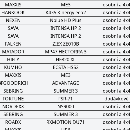
MAXXIS
ME3
osobní a 4x
HANKOOK
K435 Kinergy eco2
osobní a 4x
NEXEN
Nblue HD Plus
osobní a 4x
SAVA
INTENSA HP 2
osobní a 4x
SAVA
INTENSA HP 2
osobní a 4x
FALKEN
ZIEX ZE010B
osobní a 4x
MATADOR
MP47 HECTORRA 3
osobní a 4x
HIFLY
HF820 XL
osobní a 4x
KUMHO
ECSTA HS52
osobní a 4x
MAXXIS
ME3
osobní a 4x
BFGOODRICH
ADVANTAGE
osobní a 4x
SEBRING
SUMMER 3
osobní a 4x
FORTUNE
FSR-71
dodávkové
NORDEXX
NS9000
osobní a 4x
SEBRING
SUMMER 3
osobní a 4x
ROADX
RXMOTION DU71
osobní a 4x