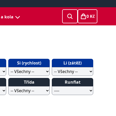
0 Kč
 a kola
Si (rychlost)
Li (zátěž)
Třída
Runflat