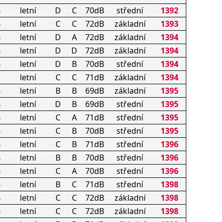
4
letní
D
C
70dB
střední
1392
4
letní
C
C
72dB
základní
1393
4
letní
D
A
72dB
základní
1394
4
letní
D
D
72dB
základní
1394
4
letní
D
B
70dB
střední
1394
letní
C
C
71dB
základní
1394
4
letní
B
B
69dB
základní
1395
4
letní
D
B
69dB
střední
1395
4
letní
C
A
71dB
střední
1395
4
letní
C
B
70dB
střední
1395
4
letní
C
B
71dB
střední
1396
4
letní
B
B
70dB
střední
1396
4
letní
C
A
70dB
střední
1396
4
letní
B
C
71dB
střední
1398
4
letní
C
C
72dB
základní
1398
4
letní
C
C
72dB
základní
1398