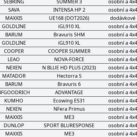
SEBRING
SUMMER 3
osobní a 4x
SAVA
INTENSA HP 2
osobní a 4x
MAXXIS
UE168 (DOT2026)
dodávkové
GOLDLINE
iGL910 XL
osobní a 4x
BARUM
Bravuris 5HM
osobní a 4x
GOLDLINE
iGL910 XL
osobní a 4x
COOPER
COOPER SUMMER
osobní a 4x
LEAO
NOVA-FORCE
osobní a 4x
NEXEN
N BLUE HD PLUS (2023)
osobní a 4x
MATADOR
Hectorra 5
osobní a 4x
BARUM
Bravuris 6
osobní a 4x
BFGOODRICH
ADVANTAGE
osobní a 4x
KUMHO
Ecowing ES31
osobní a 4x
NEXEN
NFera Primus
osobní a 4x
MAXXIS
ME3
osobní a 4x
DUNLOP
SPORT BLURESPONSE
osobní a 4x
MAXXIS
ME3
osobní a 4x