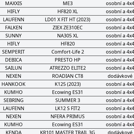
MAXXIS
ME3
osobní a 4x
HIFLY
HF820 XL
osobní a 4x
LAUFENN
LD01 X FIT HT (2023)
osobní a 4x
FALKEN
ZIEX ZE310EC
osobní a 4x
SUNNY
NA305 XL
osobní a 4x
HIFLY
HF820
osobní a 4x
SEMPERIT
Comfort-Life 2
osobní a 4x
DEBICA
PRESTO HP
osobní a 4x
SAILUN
ATREZZO ELITE2
osobní a 4x
NEXEN
ROADIAN CT8
dodávkové
HANKOOK
K125 (2023)
osobní a 4x
KUMHO
Ecowing ES31
osobní a 4x
SEBRING
SUMMER 3
osobní a 4x
LAUFENN
LK12 S FIT2
osobní a 4x
NEXEN
NFERA PRIMUS
osobní a 4x
KUMHO
Ecowing ES31
osobní a 4x
KENDA
KR101 MASTER TRAIL 3G
dodávkové