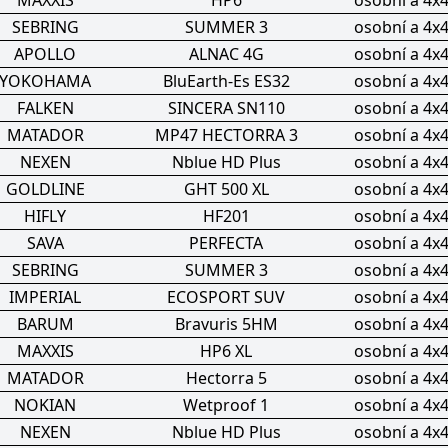
MAXXIS
HP6
osobní a 4x
SEBRING
SUMMER 3
osobní a 4x
APOLLO
ALNAC 4G
osobní a 4x
YOKOHAMA
BluEarth-Es ES32
osobní a 4x
FALKEN
SINCERA SN110
osobní a 4x
MATADOR
MP47 HECTORRA 3
osobní a 4x
NEXEN
Nblue HD Plus
osobní a 4x
GOLDLINE
GHT 500 XL
osobní a 4x
HIFLY
HF201
osobní a 4x
SAVA
PERFECTA
osobní a 4x
SEBRING
SUMMER 3
osobní a 4x
IMPERIAL
ECOSPORT SUV
osobní a 4x
BARUM
Bravuris 5HM
osobní a 4x
MAXXIS
HP6 XL
osobní a 4x
MATADOR
Hectorra 5
osobní a 4x
NOKIAN
Wetproof 1
osobní a 4x
NEXEN
Nblue HD Plus
osobní a 4x