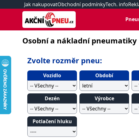
Jak nakupovat
Obchodní podmínky
Tech. info
Rekl
Pneu
Osobní a nákladní pneumatiky
Zvolte rozměr pneu:
Vozidlo
Období
Dezén
Výrobce
Potlačení hluku