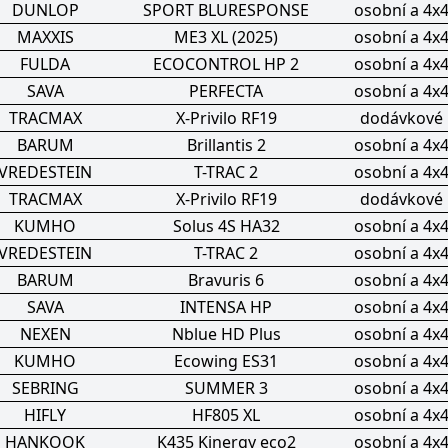
DUNLOP
SPORT BLURESPONSE
osobní a 4x
MAXXIS
ME3 XL (2025)
osobní a 4x
FULDA
ECOCONTROL HP 2
osobní a 4x
SAVA
PERFECTA
osobní a 4x
TRACMAX
X-Privilo RF19
dodávkové
BARUM
Brillantis 2
osobní a 4x
VREDESTEIN
T-TRAC 2
osobní a 4x
TRACMAX
X-Privilo RF19
dodávkové
KUMHO
Solus 4S HA32
osobní a 4x
VREDESTEIN
T-TRAC 2
osobní a 4x
BARUM
Bravuris 6
osobní a 4x
SAVA
INTENSA HP
osobní a 4x
NEXEN
Nblue HD Plus
osobní a 4x
KUMHO
Ecowing ES31
osobní a 4x
SEBRING
SUMMER 3
osobní a 4x
HIFLY
HF805 XL
osobní a 4x
HANKOOK
K435 Kinergy eco2
osobní a 4x