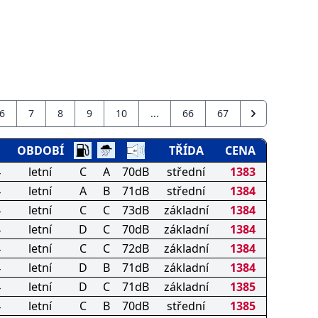
6
7
8
9
10
...
66
67
OBDOBÍ
TŘÍDA
CENA
4
letní
C
A
70dB
střední
1383
4
letní
A
B
71dB
střední
1384
4
letní
C
C
73dB
základní
1384
4
letní
D
C
70dB
základní
1384
4
letní
C
C
72dB
základní
1384
4
letní
D
B
71dB
základní
1384
4
letní
D
C
71dB
základní
1385
4
letní
C
B
70dB
střední
1385