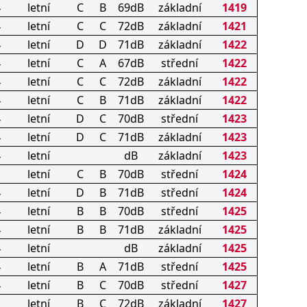
4
letní
C
B
69dB
základní
1419
4
letní
C
C
72dB
základní
1421
4
letní
D
D
71dB
základní
1422
4
letní
C
A
67dB
střední
1422
4
letní
C
C
72dB
základní
1422
4
letní
C
B
71dB
základní
1422
4
letní
D
C
70dB
střední
1423
4
letní
D
C
71dB
základní
1423
4
letní
dB
základní
1423
letní
C
B
70dB
střední
1424
4
letní
D
B
71dB
střední
1424
4
letní
B
B
70dB
střední
1425
4
letní
B
B
71dB
základní
1425
4
letní
dB
základní
1425
4
letní
B
A
71dB
střední
1425
4
letní
B
C
70dB
střední
1427
letní
B
C
72dB
základní
1427