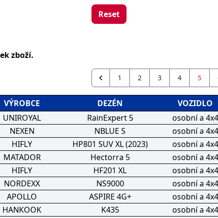
Reset
ek zboží.
1
2
3
4
5
VÝROBCE
DEZÉN
VOZIDLO
UNIROYAL
RainExpert 5
osobní a 4x
NEXEN
NBLUE S
osobní a 4x
HIFLY
HP801 SUV XL (2023)
osobní a 4x
MATADOR
Hectorra 5
osobní a 4x
HIFLY
HF201 XL
osobní a 4x
NORDEXX
NS9000
osobní a 4x
APOLLO
ASPIRE 4G+
osobní a 4x
HANKOOK
K435
osobní a 4x