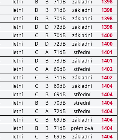
4
letní
B
B
71dB
základní
1398
4
letní
D
B
71dB
základní
1398
letní
D
B
70dB
základní
1398
4
letní
D
D
72dB
základní
1398
4
letní
C
B
70dB
základní
1400
4
letní
D
D
72dB
základní
1400
4
letní
C
A
71dB
střední
1401
4
letní
D
B
73dB
základní
1401
4
letní
C
A
69dB
střední
1402
4
letní
C
B
71dB
základní
1402
4
letní
C
B
69dB
základní
1404
4
letní
C
B
69dB
střední
1404
4
letní
B
B
70dB
střední
1404
4
letní
C
A
72dB
střední
1404
4
letní
C
B
69dB
základní
1404
4
letní
B
B
71dB
prémiová
1404
4
letní
C
B
69dB
základní
1404