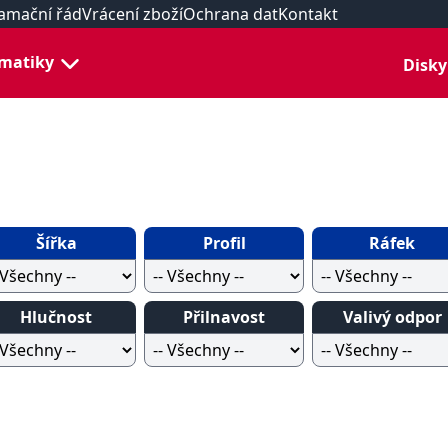
amační řád
Vrácení zboží
Ochrana dat
Kontakt
matiky
Disky
Šířka
Profil
Ráfek
Hlučnost
Přilnavost
Valivý odpor