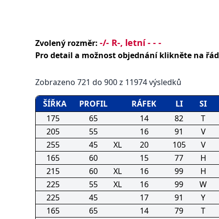
-/- R-, letní - - -
Zvolený rozměr:
Pro detail a možnost objednání klikněte na řád
Zobrazeno
721
do
900
z
11974
výsledků
ŠÍŘKA
PROFIL
RÁFEK
LI
SI
175
65
14
82
T
205
55
16
91
V
255
45
XL
20
105
V
165
60
15
77
H
215
60
XL
16
99
H
225
55
XL
16
99
W
225
45
17
91
Y
165
65
14
79
T