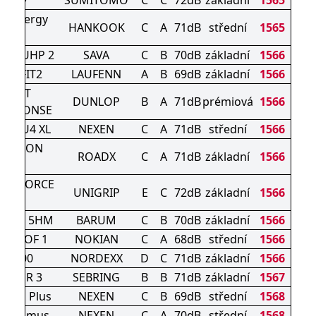
SL727
SUMITOMO
C
C
72dB
základní
1565
5 Kinergy
HANKOOK
C
A
71dB
střední
1565
eco2
NSA UHP 2
SAVA
C
B
70dB
základní
1566
2 S FIT2
LAUFENN
A
B
69dB
základní
1566
SPORT
DUNLOP
B
A
71dB
prémiová
1566
RESPONSE
RA SU4 XL
NEXEN
C
A
71dB
střední
1566
MOTION
ROADX
C
A
71dB
základní
1566
DU71
RAL FORCE
UNIGRIP
E
C
72dB
základní
1566
A/T
URIS 5HM
BARUM
C
B
70dB
základní
1566
PROOF 1
NOKIAN
C
A
68dB
střední
1566
S9100
NORDEXX
D
C
71dB
základní
1566
MMER 3
SEBRING
B
B
71dB
základní
1567
e HD Plus
NEXEN
C
B
69dB
střední
1568
ra Primus
NEXEN
C
A
70dB
střední
1568