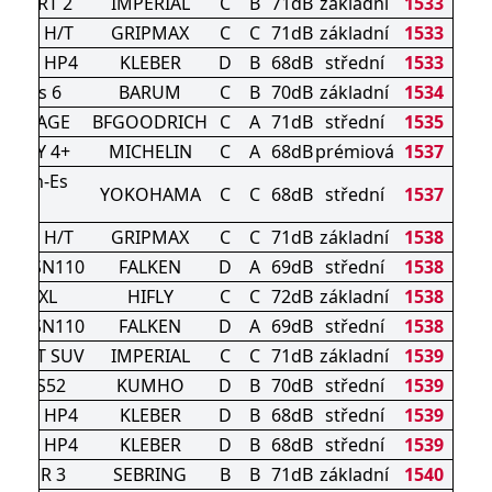
SPORT 2
IMPERIAL
C
B
71dB
základní
1533
TURE H/T
GRIPMAX
C
C
71dB
základní
1533
AXER HP4
KLEBER
D
B
68dB
střední
1533
avuris 6
BARUM
C
B
70dB
základní
1534
VANTAGE
BFGOODRICH
C
A
71dB
střední
1535
MACY 4+
MICHELIN
C
A
68dB
prémiová
1537
Earth-Es
YOKOHAMA
C
C
68dB
střední
1537
ES32
TURE H/T
GRIPMAX
C
C
71dB
základní
1538
ERA SN110
FALKEN
D
A
69dB
střední
1538
F805 XL
HIFLY
C
C
72dB
základní
1538
ERA SN110
FALKEN
D
A
69dB
střední
1538
PORT SUV
IMPERIAL
C
C
71dB
základní
1539
sta HS52
KUMHO
D
B
70dB
střední
1539
AXER HP4
KLEBER
D
B
68dB
střední
1539
AXER HP4
KLEBER
D
B
68dB
střední
1539
MMER 3
SEBRING
B
B
71dB
základní
1540