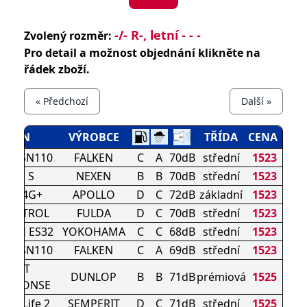
-/- R-, letní - - -
Zvolený rozměr:
Pro detail a možnost objednání klikněte na
řádek zboží.
« Předchozí
Další »
DEZÉN
VÝROBCE
TŘÍDA
CENA
ERA SN110
FALKEN
C
A
70dB
střední
1523
BLUE S
NEXEN
B
B
70dB
střední
1523
PIRE 4G+
APOLLO
D
C
72dB
základní
1523
CONTROL
FULDA
D
C
70dB
střední
1523
ARTH ES32
YOKOHAMA
C
C
68dB
střední
1523
ERA SN110
FALKEN
C
A
69dB
střední
1523
SPORT
DUNLOP
B
B
71dB
prémiová
1525
RESPONSE
ort-Life 2
SEMPERIT
D
C
71dB
střední
1525