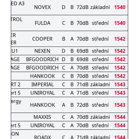
RSPEED A3
NOVEX
D
B
72dB
základní
1540
XL
CONTROL
FULDA
C
B
70dB
střední
1540
HP 2
OOPER
COOPER
B
A
70dB
střední
1542
UMMER
era SU1
NEXEN
D
B
69dB
střední
1542
VANTAGE
BFGOODRICH
D
B
69dB
střední
1542
VANTAGE
BFGOODRICH
C
A
70dB
střední
1542
K435
HANKOOK
C
B
70dB
střední
1542
SPORT 2
IMPERIAL
C
B
71dB
základní
1543
nExpert 5
UNIROYAL
C
A
71dB
střední
1543
5 Kinergy
HANKOOK
A
B
72dB
střední
1543
eco
HP6
MAXXIS
C
A
70dB
základní
1544
nExpert 5
UNIROYAL
C
A
70dB
střední
1544
MOTION
ROADX
C
A
71dB
základní
1544