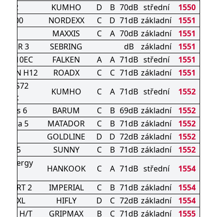
HS52
KUMHO
D
B
70dB
střední
1550
U7000
NORDEXX
C
D
71dB
základní
1551
HP6
MAXXIS
C
A
70dB
základní
1551
MMER 3
SEBRING
dB
základní
1551
X ZE310EC
FALKEN
A
A
71dB
střední
1551
TION H12
ROADX
C
C
71dB
základní
1551
sta PS72
KUMHO
C
A
71dB
střední
1552
Sport
avuris 6
BARUM
C
B
69dB
základní
1552
ctorra 5
MATADOR
C
B
71dB
základní
1552
GLV1
GOLDLINE
D
D
72dB
základní
1552
NA305
SUNNY
C
B
71dB
základní
1552
5 Kinergy
HANKOOK
C
A
71dB
střední
1554
eco2
SPORT 2
IMPERIAL
C
B
71dB
základní
1554
F805 XL
HIFLY
D
C
72dB
základní
1554
TURE H/T
GRIPMAX
B
C
71dB
základní
1555