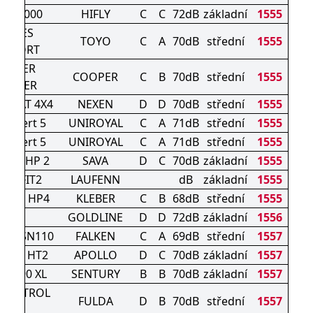
PER2000
HIFLY
C
C
72dB
základní
1555
ROXES
TOYO
C
A
70dB
střední
1555
OMFORT
OOPER
COOPER
C
B
70dB
střední
1555
UMMER
ian AT 4X4
NEXEN
D
D
70dB
střední
1555
nExpert 5
UNIROYAL
C
A
71dB
střední
1555
nExpert 5
UNIROYAL
C
A
71dB
střední
1555
ENSA HP 2
SAVA
D
C
70dB
základní
1555
2 S FIT2
LAUFENN
dB
základní
1555
AXER HP4
KLEBER
C
B
68dB
střední
1555
GLV1
GOLDLINE
D
D
72dB
základní
1556
ERA SN110
FALKEN
C
A
69dB
střední
1557
ERRA HT2
APOLLO
D
C
70dB
základní
1557
IN 990 XL
SENTURY
B
B
70dB
základní
1557
CONTROL
FULDA
D
B
70dB
střední
1557
HP