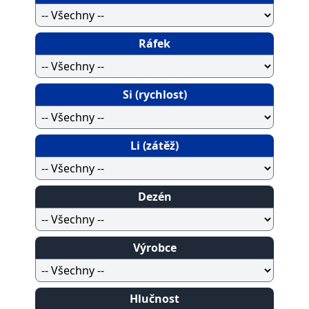
Ráfek
Si (rychlost)
Li (zátěž)
Dezén
Výrobce
Hlučnost