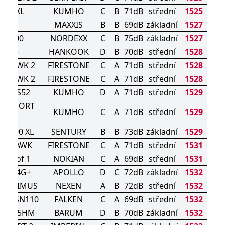
S52 XL
KUMHO
C
B
71dB
střední
1525
ME3
MAXXIS
B
B
69dB
základní
1527
S9200
NORDEXX
C
B
75dB
základní
1527
K435
HANKOOK
D
B
70dB
střední
1528
DHAWK 2
FIRESTONE
C
A
71dB
střední
1528
DHAWK 2
FIRESTONE
C
A
71dB
střední
1528
sta HS52
KUMHO
D
A
71dB
střední
1529
TA SPORT
KUMHO
C
A
71dB
střední
1529
PS72
IN 990 XL
SENTURY
B
B
73dB
základní
1529
ADHAWK
FIRESTONE
C
A
71dB
střední
1531
tproof 1
NOKIAN
C
A
69dB
střední
1531
PIRE 4G+
APOLLO
D
C
72dB
základní
1532
A PRIMUS
NEXEN
A
B
72dB
střední
1532
ERA SN110
FALKEN
C
A
69dB
střední
1532
vuris 5HM
BARUM
D
B
70dB
základní
1532