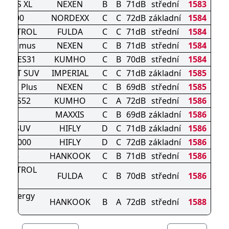
LUE S XL
NEXEN
B
B
71dB
střední
1583
S9200
NORDEXX
C
C
72dB
základní
1584
CONTROL
FULDA
C
C
71dB
střední
1584
ra Primus
NEXEN
C
B
71dB
střední
1584
wing ES31
KUMHO
C
B
70dB
střední
1584
PORT SUV
IMPERIAL
C
C
71dB
základní
1585
e HD Plus
NEXEN
C
B
69dB
střední
1585
sta HS52
KUMHO
C
A
72dB
střední
1586
ME3
MAXXIS
C
B
69dB
základní
1586
801 SUV
HIFLY
D
C
71dB
základní
1586
PER2000
HIFLY
D
C
72dB
základní
1586
K435
HANKOOK
C
B
71dB
střední
1586
CONTROL
FULDA
C
B
70dB
střední
1586
HP
5 Kinergy
HANKOOK
B
A
72dB
střední
1588
eco2