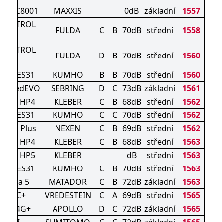
0-10 C8001
MAXXIS
0dB
základní
1557
CONTROL
FULDA
C
B
70dB
střední
1558
HP 2
CONTROL
FULDA
D
B
70dB
střední
1560
HP
wing ES31
KUMHO
B
B
70dB
střední
1560
oSpeedEVO
SEBRING
D
C
73dB
základní
1561
AXER HP4
KLEBER
C
B
68dB
střední
1562
wing ES31
KUMHO
C
C
70dB
střední
1562
e HD Plus
NEXEN
C
B
69dB
střední
1562
AXER HP4
KLEBER
C
B
68dB
střední
1563
AXER HP5
KLEBER
dB
střední
1563
wing ES31
KUMHO
C
B
70dB
střední
1563
ctorra 5
MATADOR
C
B
72dB
základní
1563
LTRAC+
VREDESTEIN
C
A
69dB
střední
1565
PIRE 4G+
APOLLO
D
C
72dB
základní
1565