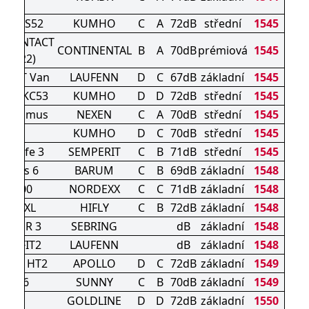
DU71
STA HS52
KUMHO
C
A
72dB
střední
1545
ACONTACT
CONTINENTAL
B
A
70dB
prémiová
1545
 (2022)
 X FIT Van
LAUFENN
D
C
67dB
základní
1545
Tran KC53
KUMHO
D
D
72dB
střední
1545
ra Primus
NEXEN
C
A
70dB
střední
1545
PS31
KUMHO
D
C
70dB
střední
1545
ed-Life 3
SEMPERIT
C
B
71dB
střední
1545
avuris 6
BARUM
C
B
69dB
základní
1548
S9200
NORDEXX
C
C
71dB
základní
1548
F820 XL
HIFLY
C
B
72dB
základní
1548
MMER 3
SEBRING
dB
základní
1548
2 S FIT2
LAUFENN
dB
základní
1548
ERRA HT2
APOLLO
D
C
72dB
základní
1549
NL106
SUNNY
C
B
70dB
základní
1549
GLV1
GOLDLINE
D
D
72dB
základní
1550