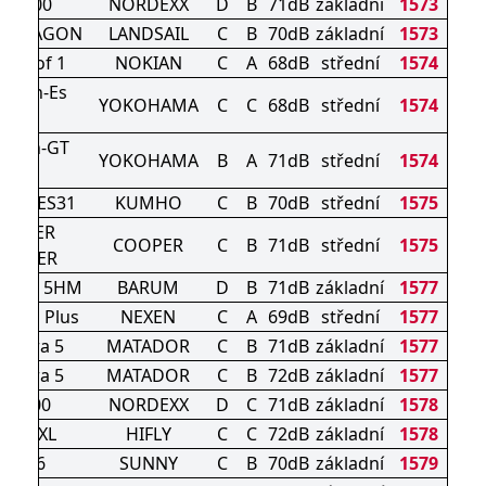
U7100
NORDEXX
D
B
71dB
základní
1573
IDDRAGON
LANDSAIL
C
B
70dB
základní
1573
tproof 1
NOKIAN
C
A
68dB
střední
1574
Earth-Es
YOKOHAMA
C
C
68dB
střední
1574
ES32
Earth-GT
YOKOHAMA
B
A
71dB
střední
1574
AE51
wing ES31
KUMHO
C
B
70dB
střední
1575
OOPER
COOPER
C
B
71dB
střední
1575
UMMER
URIS 5HM
BARUM
D
B
71dB
základní
1577
e HD Plus
NEXEN
C
A
69dB
střední
1577
ctorra 5
MATADOR
C
B
71dB
základní
1577
ctorra 5
MATADOR
C
B
72dB
základní
1577
S9100
NORDEXX
D
C
71dB
základní
1578
F820 XL
HIFLY
C
C
72dB
základní
1578
NL106
SUNNY
C
B
70dB
základní
1579