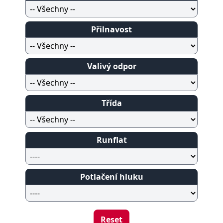
Přilnavost
Valivý odpor
Třída
Runflat
Potlačení hluku
Reset