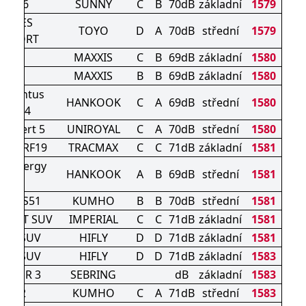
NL106
SUNNY
C
B
70dB
základní
1579
ROXES
TOYO
D
A
70dB
střední
1579
OMFORT
ME3
MAXXIS
C
B
69dB
základní
1580
ME3
MAXXIS
B
B
69dB
základní
1580
5 Ventus
HANKOOK
C
A
69dB
střední
1580
Prime4
nExpert 5
UNIROYAL
C
A
70dB
střední
1580
ivilo RF19
TRACMAX
C
C
71dB
základní
1581
5 Kinergy
HANKOOK
A
B
69dB
střední
1581
eco2
sta HS51
KUMHO
B
B
70dB
střední
1581
PORT SUV
IMPERIAL
C
C
71dB
základní
1581
601 SUV
HIFLY
D
D
71dB
základní
1581
601 SUV
HIFLY
D
D
71dB
základní
1583
MMER 3
SEBRING
dB
základní
1583
HS52
KUMHO
C
A
71dB
střední
1583