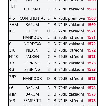
TURE H/T
GRIPMAX
C
B
71dB
základní
1568
300
EMIUM 5
CONTINENTAL
C
A
70dB
prémiová
1568
URIS 5HM
BARUM
C
B
71dB
základní
1569
PER2000
HIFLY
D
C
72dB
základní
1571
K435
HANKOOK
C
B
70dB
střední
1571
U7000
NORDEXX
C
D
71dB
základní
1572
dian CT8
NEXEN
C
B
70dB
střední
1572
ERA SN110
FALKEN
C
A
69dB
střední
1573
MMER 3
SEBRING
B
B
71dB
základní
1573
MMER 3
SEBRING
B
B
71dB
základní
1573
5 Kinergy
HANKOOK
D
B
70dB
střední
1573
eco2
avuris 6
BARUM
B
B
70dB
základní
1573
vuris 5HM
BARUM
C
B
70dB
základní
1573
ed-Life 3
SEMPERIT
C
B
71dB
střední
1573