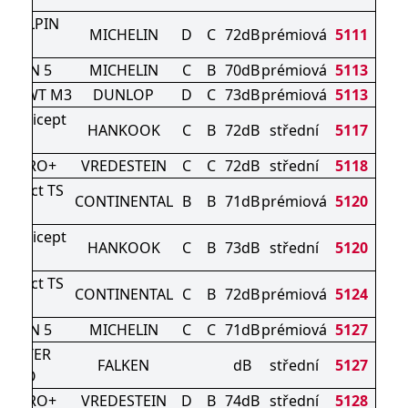
DE ALPIN
MICHELIN
D
C
72dB
prémiová
5111
A2
ALPIN 5
MICHELIN
C
B
70dB
prémiová
5113
EK WT M3
DUNLOP
D
C
73dB
prémiová
5113
ter icept
HANKOOK
C
B
72dB
střední
5117
vo3
AC PRO+
VREDESTEIN
C
C
72dB
střední
5118
ontact TS
CONTINENTAL
B
B
71dB
prémiová
5120
0 P
ter icept
HANKOOK
C
B
73dB
střední
5120
vo3
ontact TS
CONTINENTAL
C
B
72dB
prémiová
5124
0 P
ALPIN 5
MICHELIN
C
C
71dB
prémiová
5127
WINTER
FALKEN
dB
střední
5127
2PRO
AC PRO+
VREDESTEIN
D
B
74dB
střední
5128