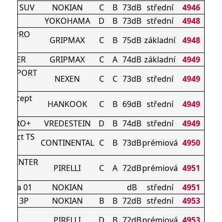
of 2 SUV
NOKIAN
C
B
73dB
střední
4946
906
YOKOHAMA
D
B
73dB
střední
4948
RIP PRO
GRIPMAX
C
B
75dB
základní
4948
NTER
WINTER
GRIPMAX
C
A
74dB
základní
4949
RD SPORT
NEXEN
C
C
73dB
střední
4949
3
ON icept
HANKOOK
C
B
69dB
střední
4949
UV
AC PRO+
VREDESTEIN
D
B
74dB
střední
4949
ontact TS
CONTINENTAL
C
B
73dB
prémiová
4950
0 P
N WINTER
PIRELLI
C
A
72dB
prémiová
4951
2
liitta 01
NOKIAN
dB
střední
4951
roof 3P
NOKIAN
B
B
72dB
střední
4953
NTER
PIRELLI
D
B
72dB
prémiová
4953