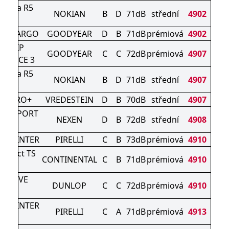
liitta R5
NOKIAN
B
D
71dB
střední
4902
UV
IP CARGO
GOODYEAR
D
B
71dB
prémiová
4902
AGRIP
GOODYEAR
C
C
72dB
prémiová
4907
MANCE 3
liitta R5
NOKIAN
B
D
71dB
střední
4907
UV
AC PRO+
VREDESTEIN
D
B
70dB
střední
4907
RD SPORT
NEXEN
D
B
72dB
střední
4908
3
N WINTER
PIRELLI
C
B
73dB
prémiová
4910
ontact TS
CONTINENTAL
C
B
71dB
prémiová
4910
0 P
ODRIVE
DUNLOP
C
C
72dB
prémiová
4910
NTER
N WINTER
PIRELLI
C
A
71dB
prémiová
4913
2