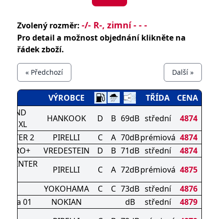
-/- R-, zimní - - -
Zvolený rozměr:
Pro detail a možnost objednání klikněte na
řádek zboží.
« Předchozí
Další »
ZÉN
VÝROBCE
TŘÍDA
CENA
 SOUND
HANKOOK
D
B
69dB
střední
4874
BER XL
WINTER 2
PIRELLI
C
A
70dB
prémiová
4874
AC PRO+
VREDESTEIN
D
B
71dB
střední
4874
N WINTER
PIRELLI
C
A
72dB
prémiová
4875
2
905
YOKOHAMA
C
C
73dB
střední
4876
liitta 01
NOKIAN
dB
střední
4879
NTER