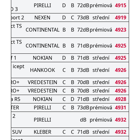
NTER
PIRELLI
D
B
72dB
prémiová
4915
ZERO 3
D Sport 2
NEXEN
D
C
73dB
střední
4919
ontact TS
CONTINENTAL
B
B
72dB
prémiová
4923
0 P
ontact TS
CONTINENTAL
B
B
71dB
prémiová
4925
0 P
roof 1
NOKIAN
D
B
71dB
střední
4925
nter icept
HANKOOK
C
B
73dB
střední
4926
o3 X
AC PRO+
VREDESTEIN
C
B
70dB
střední
4926
AC PRO+
VREDESTEIN
C
B
70dB
střední
4926
liitta R5
NOKIAN
C
D
71dB
střední
4928
 WINTER
PIRELLI
C
B
73dB
prémiová
4931
RGY 2
PIRELLI
dB
prémiová
4932
NTER
 HP3 SUV
KLEBER
C
C
71dB
střední
4932