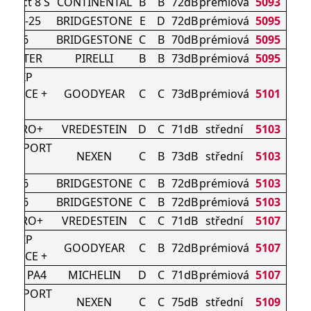
ntact 8 S
CONTINENTAL
B
B
72dB
prémiová
5093
K LM-25
BRIDGESTONE
E
D
72dB
prémiová
5095
ZAK 6
BRIDGESTONE
C
B
70dB
prémiová
5095
 WINTER
PIRELLI
B
B
73dB
prémiová
5095
AGRIP
MANCE +
GOODYEAR
C
C
73dB
prémiová
5101
UV
AC PRO+
VREDESTEIN
D
C
71dB
střední
5103
RD SPORT
NEXEN
C
B
73dB
střední
5103
3
ZAK 6
BRIDGESTONE
C
B
72dB
prémiová
5103
ZAK 6
BRIDGESTONE
C
B
72dB
prémiová
5103
AC PRO+
VREDESTEIN
C
C
71dB
střední
5107
AGRIP
GOODYEAR
C
B
72dB
prémiová
5107
MANCE +
LPIN PA4
MICHELIN
D
C
71dB
prémiová
5107
RD SPORT
NEXEN
C
C
75dB
střední
5109
3