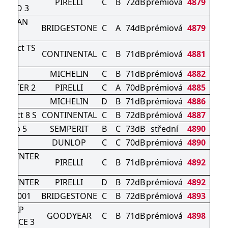
PIRELLI
C
B
72dB
prémiová
4879
ZERO 3
IS VAN
BRIDGESTONE
C
A
74dB
prémiová
4879
NTER
ontact TS
CONTINENTAL
C
B
71dB
prémiová
4881
0 P
IN 7
MICHELIN
C
B
71dB
prémiová
4882
WINTER 2
PIRELLI
C
A
70dB
prémiová
4885
IN 5
MICHELIN
D
B
71dB
prémiová
4886
ntact 8 S
CONTINENTAL
C
B
72dB
prémiová
4887
-Grip 5
SEMPERIT
B
C
73dB
střední
4890
NTER
DUNLOP
C
C
70dB
prémiová
4890
N WINTER
PIRELLI
C
B
71dB
prémiová
4892
2
N WINTER
PIRELLI
D
B
72dB
prémiová
4892
K LM001
BRIDGESTONE
C
B
72dB
prémiová
4893
AGRIP
GOODYEAR
C
B
71dB
prémiová
4898
MANCE 3