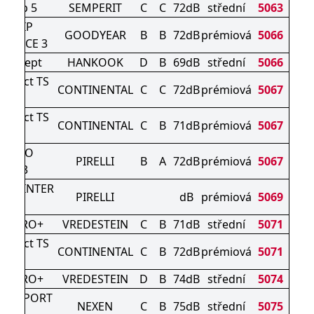
-Grip 5
SEMPERIT
C
C
72dB
střední
5063
AGRIP
GOODYEAR
B
B
72dB
prémiová
5066
MANCE 3
ON icept
HANKOOK
D
B
69dB
střední
5066
ontact TS
CONTINENTAL
C
C
72dB
prémiová
5067
0 P
ontact TS
CONTINENTAL
C
B
71dB
prémiová
5067
0 P
URATO
PIRELLI
B
A
72dB
prémiová
5067
TER 3
N WINTER
PIRELLI
dB
prémiová
5069
3
AC PRO+
VREDESTEIN
C
B
71dB
střední
5071
ontact TS
CONTINENTAL
C
B
72dB
prémiová
5071
0 P
AC PRO+
VREDESTEIN
D
B
74dB
střední
5074
RD SPORT
NEXEN
C
B
75dB
střední
5075