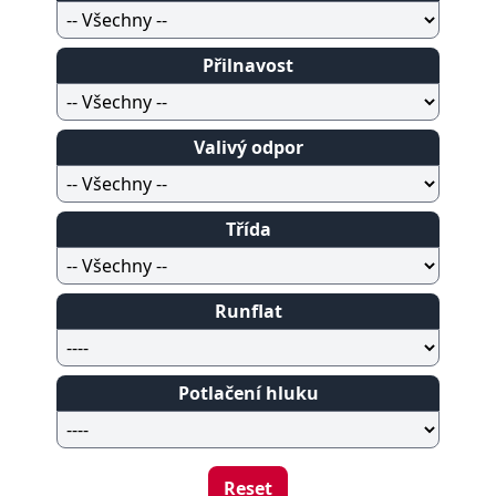
Přilnavost
Valivý odpor
Třída
Runflat
Potlačení hluku
Reset