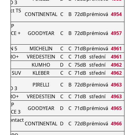
ZERO 3
ontact TS
CONTINENTAL
C
B
72dB
prémiová
4954
0 P
AGRIP
MANCE +
GOODYEAR
C
B
72dB
prémiová
4957
UV
ALPIN 5
MICHELIN
C
C
71dB
prémiová
4961
AC PRO+
VREDESTEIN
C
C
71dB
střední
4961
1 XL
KUMHO
D
C
75dB
střední
4962
 HP3 SUV
KLEBER
C
C
71dB
střední
4962
NTER
PIRELLI
C
B
72dB
prémiová
4963
ZERO 3
AC PRO+
VREDESTEIN
C
C
71dB
střední
4963
AGRIP
GOODYEAR
D
C
71dB
prémiová
4965
MANCE 3
terContact
CONTINENTAL
D
C
72dB
prémiová
4966
830 P