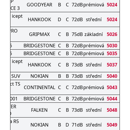
AGRIP
GOODYEAR
B
C
72dB
prémiová
5024
MANCE 3
nter icept
HANKOOK
D
C
72dB
střední
5024
vo2
RIP PRO
GRIPMAX
C
B
75dB
základní
5026
NTER
ZAK 6
BRIDGESTONE
C
B
72dB
prémiová
5030
ZAK 6
BRIDGESTONE
C
B
72dB
prémiová
5035
nter icept
HANKOOK
C
B
73dB
střední
5037
o3 X
of 2 SUV
NOKIAN
B
B
73dB
střední
5040
ontact TS
CONTINENTAL
C
C
72dB
prémiová
5043
0 S
K LM001
BRIDGESTONE
C
B
72dB
prémiová
5044
WINTER
FALKEN
C
B
73dB
střední
5048
2PRO
liitta R5
NOKIAN
B
D
71dB
střední
5049
UV