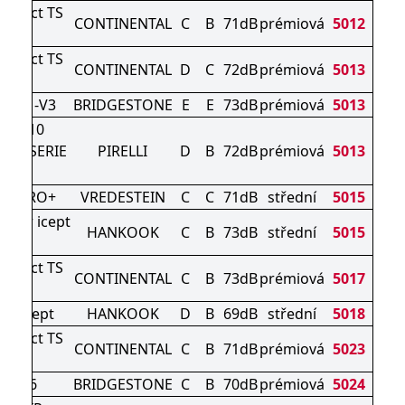
ontact TS
CONTINENTAL
C
B
71dB
prémiová
5012
0 P
ontact TS
CONTINENTAL
D
C
72dB
prémiová
5013
0 P
K DM-V3
BRIDGESTONE
E
E
73dB
prémiová
5013
ER 210
RO SERIE
PIRELLI
D
B
72dB
prémiová
5013
II
AC PRO+
VREDESTEIN
C
C
71dB
střední
5015
nter icept
HANKOOK
C
B
73dB
střední
5015
o3 X
ontact TS
CONTINENTAL
C
B
73dB
prémiová
5017
0 P
ON icept
HANKOOK
D
B
69dB
střední
5018
ontact TS
CONTINENTAL
C
B
71dB
prémiová
5023
0 P
ZAK 6
BRIDGESTONE
C
B
70dB
prémiová
5024