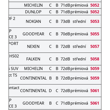
IN 7
MICHELIN
C
B
71dB
prémiová
5052
NTER
DUNLOP
C
B
71dB
prémiová
5052
ROOF 2
NOKIAN
C
B
73dB
střední
5053
UV
AGRIP
GOODYEAR
C
B
70dB
prémiová
5055
MANCE 3
RD SPORT
NEXEN
C
B
72dB
střední
5057
3
TER HS02
FALKEN
C
B
72dB
střední
5058
RO
PIN 5 SUV
MICHELIN
C
B
72dB
prémiová
5059
ontact TS
CONTINENTAL
B
B
72dB
prémiová
5059
0 P
terContact
CONTINENTAL
D
C
72dB
prémiová
5061
830 P
AGRIP
GOODYEAR
B
C
71dB
prémiová
5061
MANCE 3