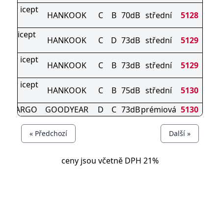
nter icept
HANKOOK
C
B
70dB
střední
5128
vo2
ter icept
HANKOOK
C
D
73dB
střední
5129
X
nter icept
HANKOOK
C
B
73dB
střední
5129
o3 X
nter icept
HANKOOK
C
B
75dB
střední
5130
o3 X
IP CARGO
GOODYEAR
D
C
73dB
prémiová
5130
« Předchozí
Další »
ceny jsou včetně DPH 21%
© Pneumatiky, levné pneu, disky, provozovna