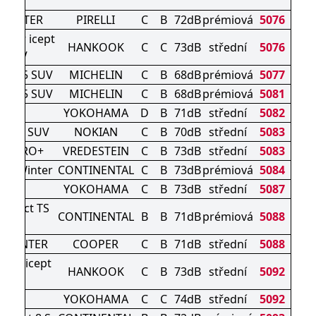
3
 WINTER
PIRELLI
C
B
72dB
prémiová
5076
nter icept
HANKOOK
C
C
73dB
střední
5076
2 SUV
PIN 5 SUV
MICHELIN
C
B
68dB
prémiová
5077
PIN 5 SUV
MICHELIN
C
B
68dB
prémiová
5081
907
YOKOHAMA
D
B
71dB
střední
5082
of 2 SUV
NOKIAN
C
B
70dB
střední
5083
AC PRO+
VREDESTEIN
C
B
73dB
střední
5083
ct Winter
CONTINENTAL
C
B
73dB
prémiová
5084
906
YOKOHAMA
C
B
73dB
střední
5087
ontact TS
CONTINENTAL
B
B
71dB
prémiová
5088
0 P
 WINTER
COOPER
C
B
71dB
střední
5088
ter icept
HANKOOK
C
B
73dB
střední
5092
o 4
905
YOKOHAMA
C
C
74dB
střední
5092