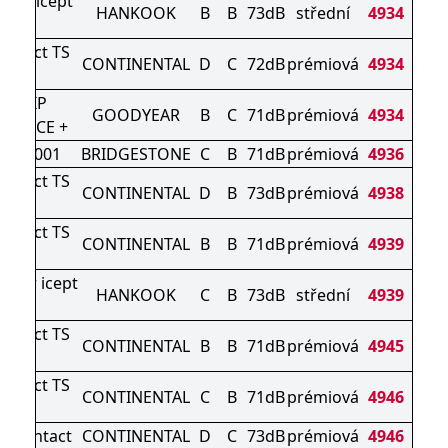
ter icept
HANKOOK
B
B
73dB
střední
4934
o 4
ontact TS
CONTINENTAL
D
C
72dB
prémiová
4934
0 S
AGRIP
GOODYEAR
B
C
71dB
prémiová
4934
MANCE +
K LM001
BRIDGESTONE
C
B
71dB
prémiová
4936
ontact TS
CONTINENTAL
D
B
73dB
prémiová
4938
0 P
ontact TS
CONTINENTAL
B
B
71dB
prémiová
4939
0 P
nter icept
HANKOOK
C
B
73dB
střední
4939
o3 X
ontact TS
CONTINENTAL
B
B
71dB
prémiová
4945
0 P
ontact TS
CONTINENTAL
C
B
71dB
prémiová
4946
0 P
erContact
CONTINENTAL
D
C
73dB
prémiová
4946