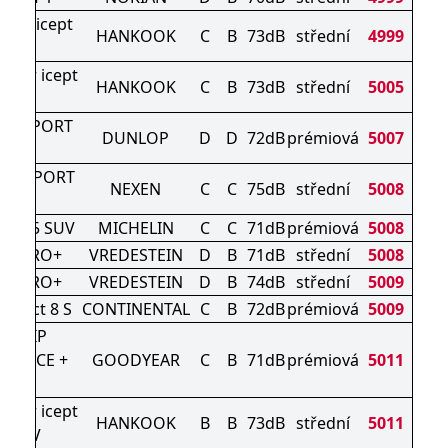
ter icept
HANKOOK
C
B
73dB
střední
4999
vo3
nter icept
HANKOOK
C
B
73dB
střední
5005
o3 X
ER SPORT
DUNLOP
D
D
72dB
prémiová
5007
3D
RD SPORT
NEXEN
C
C
75dB
střední
5008
3
PIN 5 SUV
MICHELIN
C
C
71dB
prémiová
5008
AC PRO+
VREDESTEIN
D
B
71dB
střední
5008
AC PRO+
VREDESTEIN
D
B
74dB
střední
5009
ntact 8 S
CONTINENTAL
C
B
72dB
prémiová
5009
AGRIP
MANCE +
GOODYEAR
C
B
71dB
prémiová
5011
UV
nter icept
HANKOOK
B
B
73dB
střední
5011
4 SUV