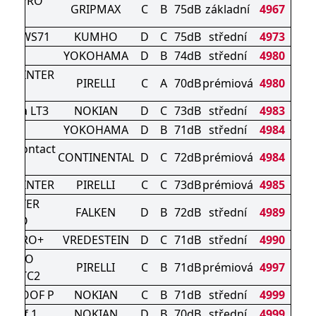
RIP PRO
GRIPMAX
C
B
75dB
základní
4967
NTER
raft WS71
KUMHO
D
C
75dB
střední
4973
906
YOKOHAMA
D
B
74dB
střední
4980
N WINTER
PIRELLI
C
A
70dB
prémiová
4980
2
iitta LT3
NOKIAN
D
C
73dB
střední
4983
907
YOKOHAMA
D
B
71dB
střední
4984
terContact
CONTINENTAL
D
C
72dB
prémiová
4984
830 P
N WINTER
PIRELLI
C
C
73dB
prémiová
4985
WINTER
FALKEN
D
B
72dB
střední
4989
2PRO
AC PRO+
VREDESTEIN
D
C
71dB
střední
4990
URATO
PIRELLI
C
B
71dB
prémiová
4997
R WTC2
WPROOF P
NOKIAN
C
B
71dB
střední
4999
roof 1
NOKIAN
D
B
70dB
střední
4999