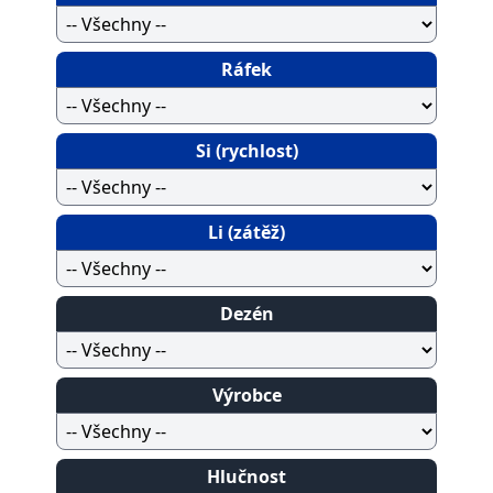
Ráfek
Si (rychlost)
Li (zátěž)
Dezén
Výrobce
Hlučnost