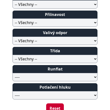
Přilnavost
Valivý odpor
Třída
Runflat
Potlačení hluku
Reset