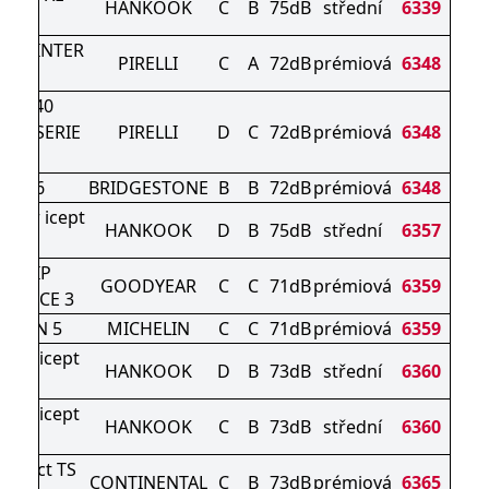
HANKOOK
C
B
75dB
střední
6339
023)
N WINTER
PIRELLI
C
A
72dB
prémiová
6348
2
ER 240
RO SERIE
PIRELLI
D
C
72dB
prémiová
6348
II
ZAK 6
BRIDGESTONE
B
B
72dB
prémiová
6348
nter icept
HANKOOK
D
B
75dB
střední
6357
o3 X
AGRIP
GOODYEAR
C
C
71dB
prémiová
6359
MANCE 3
ALPIN 5
MICHELIN
C
C
71dB
prémiová
6359
ter icept
HANKOOK
D
B
73dB
střední
6360
vo3
ter icept
HANKOOK
C
B
73dB
střední
6360
o 4
ontact TS
CONTINENTAL
C
B
73dB
prémiová
6365