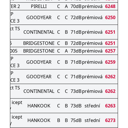
WINTER 2
PIRELLI
C
A
70dB
prémiová
6248
AGRIP
GOODYEAR
C
C
72dB
prémiová
6250
MANCE 3
ontact TS
CONTINENTAL
C
B
71dB
prémiová
6251
0 P
ZAK 6
BRIDGESTONE
C
B
72dB
prémiová
6251
K LM005
BRIDGESTONE
C
A
73dB
prémiová
6257
AGRIP
GOODYEAR
C
B
71dB
prémiová
6259
MANCE 3
AGRIP
GOODYEAR
C
C
71dB
prémiová
6262
MANCE 3
ontact TS
CONTINENTAL
C
C
73dB
prémiová
6262
0 S
nter icept
HANKOOK
C
B
73dB
střední
6263
2 SUV
nter icept
HANKOOK
B
B
75dB
střední
6273
4 SUV