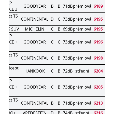
AGRIP
GOODYEAR
B
B
71dB
prémiová
6189
MANCE 3
ontact TS
CONTINENTAL
D
C
73dB
prémiová
6195
0 S
PIN 5 SUV
MICHELIN
C
B
69dB
prémiová
6195
AGRIP
MANCE +
GOODYEAR
C
C
73dB
prémiová
6196
UV
ontact TS
CONTINENTAL
C
B
73dB
prémiová
6198
0 S
ter icept
HANKOOK
C
B
72dB
střední
6204
vo3
AGRIP
MANCE +
GOODYEAR
C
B
73dB
prémiová
6205
UV
ontact TS
CONTINENTAL
B
B
71dB
prémiová
6213
0 P
AC PRO+
VREDESTEIN
D
B
74dB
střední
6216