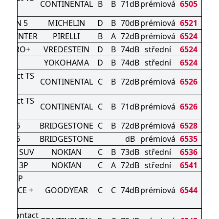
CONTINENTAL
B
B
71dB
prémiová
6505
0 P
ALPIN 5
MICHELIN
D
B
70dB
prémiová
6521
N WINTER
PIRELLI
B
A
72dB
prémiová
6524
AC PRO+
VREDESTEIN
D
B
74dB
střední
6524
906
YOKOHAMA
D
B
74dB
střední
6524
ontact TS
CONTINENTAL
C
B
72dB
prémiová
6526
0 S
ontact TS
CONTINENTAL
C
B
71dB
prémiová
6526
0 P
ZAK 6
BRIDGESTONE
C
B
72dB
prémiová
6528
ZAK 6
BRIDGESTONE
dB
prémiová
6535
of 2 SUV
NOKIAN
C
B
73dB
střední
6536
roof 3P
NOKIAN
C
A
72dB
střední
6541
AGRIP
MANCE +
GOODYEAR
C
C
74dB
prémiová
6544
UV
terContact