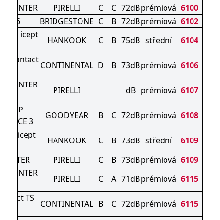
N WINTER
PIRELLI
C
C
72dB
prémiová
6100
ZAK 6
BRIDGESTONE
C
B
72dB
prémiová
6102
nter icept
HANKOOK
C
B
75dB
střední
6104
o3 X
terContact
CONTINENTAL
D
B
73dB
prémiová
6106
830 P
N WINTER
PIRELLI
dB
prémiová
6107
3
AGRIP
GOODYEAR
B
C
72dB
prémiová
6108
MANCE 3
ter icept
HANKOOK
C
B
73dB
střední
6109
o 4
 WINTER
PIRELLI
C
B
73dB
prémiová
6109
N WINTER
PIRELLI
C
A
71dB
prémiová
6115
2
ontact TS
CONTINENTAL
B
C
72dB
prémiová
6115
0 S