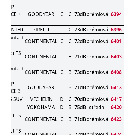
AGRIP
MANCE +
GOODYEAR
C
C
73dB
prémiová
6394
UV
N WINTER
PIRELLI
C
C
73dB
prémiová
6396
terContact
CONTINENTAL
C
C
72dB
prémiová
6401
830 P
ontact TS
CONTINENTAL
C
B
71dB
prémiová
6403
0 P
terContact
CONTINENTAL
C
B
73dB
prémiová
6408
830 P
AGRIP
GOODYEAR
C
B
71dB
prémiová
6413
MANCE 3
PIN 5 SUV
MICHELIN
D
C
70dB
prémiová
6417
906
YOKOHAMA
D
B
75dB
střední
6420
ontact TS
CONTINENTAL
C
B
71dB
prémiová
6423
0 P
ontact TS
CONTINENTAL
C
B
72dB
prémiová
6424