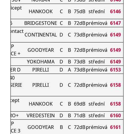
ter icept
HANKOOK
C
B
75dB
střední
6146
vo3
ZAK 6
BRIDGESTONE
C
B
72dB
prémiová
6147
terContact
CONTINENTAL
D
C
73dB
prémiová
6149
830 P
AGRIP
GOODYEAR
C
B
72dB
prémiová
6149
MANCE +
907
YOKOHAMA
D
B
73dB
střední
6149
WINTER D
PIRELLI
D
A
73dB
prémiová
6153
ER 240
RO SERIE
PIRELLI
D
C
72dB
prémiová
6158
II
ON icept
HANKOOK
C
B
69dB
střední
6158
UV
AC PRO+
VREDESTEIN
D
B
71dB
střední
6160
AGRIP
GOODYEAR
B
C
72dB
prémiová
6161
MANCE 3