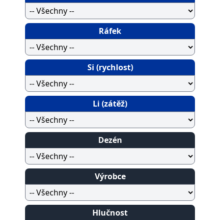
Ráfek
Si (rychlost)
Li (zátěž)
Dezén
Výrobce
Hlučnost