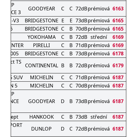
AGRIP
GOODYEAR
C
C
72dB
prémiová
6163
MANCE 3
K DM-V3
BRIDGESTONE
E
E
73dB
prémiová
6165
ZAK 6
BRIDGESTONE
C
B
70dB
prémiová
6165
907
YOKOHAMA
C
B
72dB
střední
6169
N WINTER
PIRELLI
C
B
71dB
prémiová
6169
K LM005
BRIDGESTONE
C
B
73dB
prémiová
6178
ontact TS
CONTINENTAL
B
B
72dB
prémiová
6179
0 P
PIN 5 SUV
MICHELIN
C
C
71dB
prémiová
6187
ALPIN 5
MICHELIN
C
C
70dB
prémiová
6187
AGRIP
RMANCE
GOODYEAR
D
B
73dB
prémiová
6187
N-1
ON icept
HANKOOK
C
B
73dB
střední
6187
ER SPORT
DUNLOP
D
C
72dB
prémiová
6187
3D