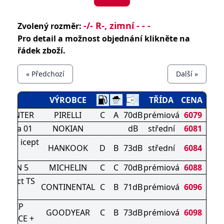
-/- R-, zimní - - -
Zvolený rozměr:
Pro detail a možnost objednání klikněte na
řádek zboží.
« Předchozí
Další »
ZÉN
VÝROBCE
TŘÍDA
CENA
R WINTER
PIRELLI
C
A
70dB
prémiová
6079
liitta 01
NOKIAN
dB
střední
6081
nter icept
HANKOOK
D
B
73dB
střední
6084
o3 X
ALPIN 5
MICHELIN
C
C
70dB
prémiová
6088
ontact TS
CONTINENTAL
C
B
71dB
prémiová
6096
0 P
AGRIP
GOODYEAR
C
B
73dB
prémiová
6098
MANCE +