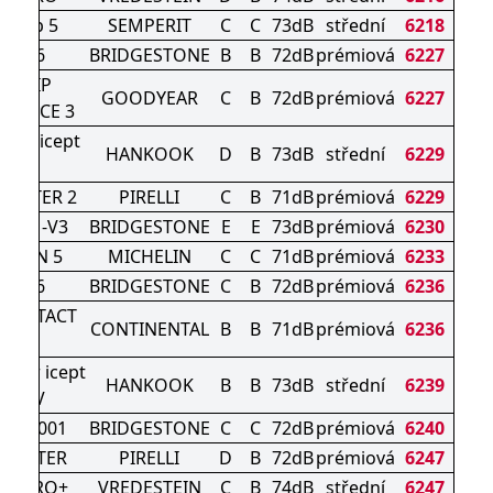
-Grip 5
SEMPERIT
C
C
73dB
střední
6218
ZAK 6
BRIDGESTONE
B
B
72dB
prémiová
6227
AGRIP
GOODYEAR
C
B
72dB
prémiová
6227
MANCE 3
ter icept
HANKOOK
D
B
73dB
střední
6229
vo3
WINTER 2
PIRELLI
C
B
71dB
prémiová
6229
K DM-V3
BRIDGESTONE
E
E
73dB
prémiová
6230
ALPIN 5
MICHELIN
C
C
71dB
prémiová
6233
ZAK 6
BRIDGESTONE
C
B
72dB
prémiová
6236
CONTACT
CONTINENTAL
B
B
71dB
prémiová
6236
70 P
nter icept
HANKOOK
B
B
73dB
střední
6239
4 SUV
K LM001
BRIDGESTONE
C
C
72dB
prémiová
6240
 WINTER
PIRELLI
D
B
72dB
prémiová
6247
AC PRO+
VREDESTEIN
C
B
74dB
střední
6247