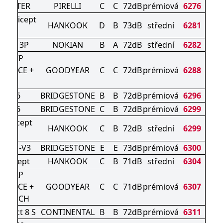
 WINTER
PIRELLI
C
C
72dB
prémiová
6276
ter icept
HANKOOK
D
B
73dB
střední
6281
vo3
roof 3P
NOKIAN
B
A
72dB
střední
6282
AGRIP
MANCE +
GOODYEAR
C
C
72dB
prémiová
6288
UV
ZAK 6
BRIDGESTONE
B
B
72dB
prémiová
6296
ZAK 6
BRIDGESTONE
C
B
72dB
prémiová
6299
ON icept
HANKOOK
C
B
72dB
střední
6299
UV
K DM-V3
BRIDGESTONE
E
E
73dB
prémiová
6300
ON icept
HANKOOK
C
B
71dB
střední
6304
AGRIP
MANCE +
GOODYEAR
C
C
71dB
prémiová
6307
EALTECH
ntact 8 S
CONTINENTAL
B
B
72dB
prémiová
6311