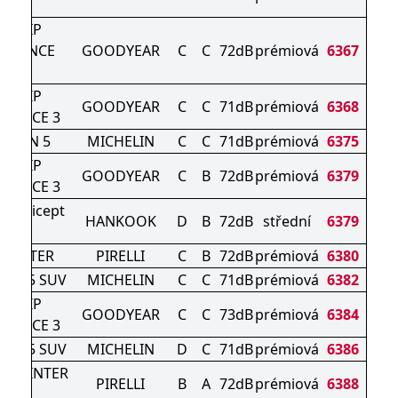
0 P
AGRIP
RMANCE
GOODYEAR
C
C
72dB
prémiová
6367
V G1
AGRIP
GOODYEAR
C
C
71dB
prémiová
6368
MANCE 3
ALPIN 5
MICHELIN
C
C
71dB
prémiová
6375
AGRIP
GOODYEAR
C
B
72dB
prémiová
6379
MANCE 3
ter icept
HANKOOK
D
B
72dB
střední
6379
vo3
 WINTER
PIRELLI
C
B
72dB
prémiová
6380
PIN 5 SUV
MICHELIN
C
C
71dB
prémiová
6382
AGRIP
GOODYEAR
C
C
73dB
prémiová
6384
MANCE 3
PIN 5 SUV
MICHELIN
D
C
71dB
prémiová
6386
N WINTER
PIRELLI
B
A
72dB
prémiová
6388
2