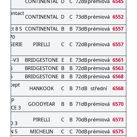
CONTINENTAL
D
C
72dB
prémiová
6545
830 P
terContact
CONTINENTAL
D
C
73dB
prémiová
6552
830 P
ntact 8 S
CONTINENTAL
B
B
73dB
prémiová
6557
ER 270
RO SERIE
PIRELLI
C
C
72dB
prémiová
6557
II
K DM-V3
BRIDGESTONE
E
E
73dB
prémiová
6561
ZAK 6
BRIDGESTONE
B
B
72dB
prémiová
6563
ZAK 6
BRIDGESTONE
B
B
72dB
prémiová
6568
ON icept
HANKOOK
C
B
71dB
střední
6568
UV
AGRIP
GOODYEAR
B
B
71dB
prémiová
6570
MANCE 3
NTER
PIRELLI
C
B
70dB
prémiová
6573
ZERO 3
ALPIN 5
MICHELIN
C
C
70dB
prémiová
6575