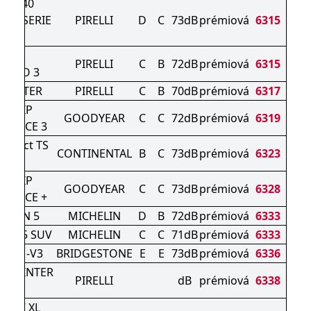
ER 240
RO SERIE
PIRELLI
D
C
73dB
prémiová
6315
II
NTER
PIRELLI
C
B
72dB
prémiová
6315
ZERO 3
 WINTER
PIRELLI
C
B
70dB
prémiová
6317
AGRIP
GOODYEAR
C
C
72dB
prémiová
6319
MANCE 3
ontact TS
CONTINENTAL
B
C
73dB
prémiová
6323
0 S
AGRIP
GOODYEAR
C
C
73dB
prémiová
6328
MANCE +
ALPIN 5
MICHELIN
D
B
72dB
prémiová
6333
PIN 5 SUV
MICHELIN
C
C
71dB
prémiová
6333
K DM-V3
BRIDGESTONE
E
E
73dB
prémiová
6336
N WINTER
PIRELLI
dB
prémiová
6338
3
 SUV XL