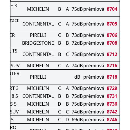
IMATE 3
MICHELIN
B
A
75dB
prémiová
8704
RT
tContact
CONTINENTAL
C
A
75dB
prémiová
8705
WINTER
PIRELLI
C
B
73dB
prémiová
8706
AK 6
BRIDGESTONE
B
B
72dB
prémiová
8708
ntact TS
CONTINENTAL
B
C
75dB
prémiová
8712
 S
RT 4 SUV
MICHELIN
C
A
74dB
prémiová
8716
 WINTER
PIRELLI
dB
prémiová
8718
 SPORT 3
MICHELIN
C
A
70dB
prémiová
8729
tact 8 S
CONTINENTAL
B
B
75dB
prémiová
8731
ORT S 5
MICHELIN
D
B
75dB
prémiová
8736
IN 5 SUV
MICHELIN
C
C
74dB
prémiová
8742
LPIN 5
MICHELIN
C
D
69dB
prémiová
8746
N ZERO