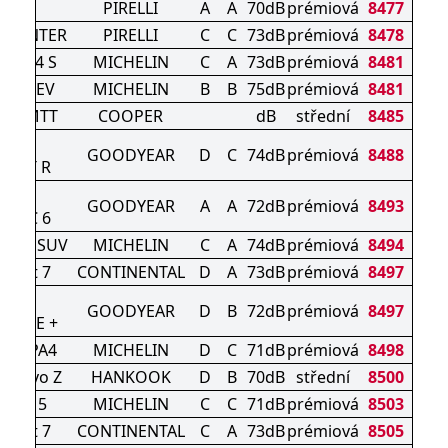
O E
PIRELLI
A
A
70dB
prémiová
8477
 WINTER
PIRELLI
C
C
73dB
prémiová
8478
ORT 4 S
MICHELIN
C
A
73dB
prémiová
8481
PORT EV
MICHELIN
B
B
75dB
prémiová
8481
ON MTT
COOPER
dB
střední
8485
E F1
GOODYEAR
D
C
74dB
prémiová
8488
PORT R
E F1
GOODYEAR
A
A
72dB
prémiová
8493
TRIC 6
RT 4 SUV
MICHELIN
C
A
74dB
prémiová
8494
ntact 7
CONTINENTAL
D
A
73dB
prémiová
8497
GRIP
GOODYEAR
D
B
72dB
prémiová
8497
ANCE +
PIN PA4
MICHELIN
D
C
71dB
prémiová
8498
us evo Z
HANKOOK
D
B
70dB
střední
8500
LPIN 5
MICHELIN
C
C
71dB
prémiová
8503
ntact 7
CONTINENTAL
C
A
73dB
prémiová
8505