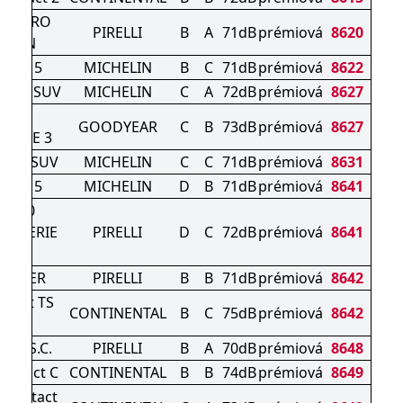
N ZERO
PIRELLI
B
A
71dB
prémiová
8620
EASON
LPIN 5
MICHELIN
B
C
71dB
prémiová
8622
RT 4 SUV
MICHELIN
C
A
72dB
prémiová
8627
GRIP
GOODYEAR
C
B
73dB
prémiová
8627
ANCE 3
IN 5 SUV
MICHELIN
C
C
71dB
prémiová
8631
LPIN 5
MICHELIN
D
B
71dB
prémiová
8641
R 270
O SERIE
PIRELLI
D
C
72dB
prémiová
8641
WINTER
PIRELLI
B
B
71dB
prémiová
8642
ntact TS
CONTINENTAL
B
C
75dB
prémiová
8642
 S
Z4) S.C.
PIRELLI
B
A
70dB
prémiová
8648
ontact C
CONTINENTAL
B
B
74dB
prémiová
8649
tContact