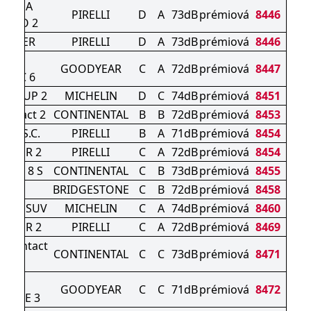
CORSA
PIRELLI
D
A
73dB
prémiová
8446
RICO 2
WINTER
PIRELLI
D
A
73dB
prémiová
8446
E F1
GOODYEAR
C
A
72dB
prémiová
8447
TRIC 6
RT CUP 2
MICHELIN
D
C
74dB
prémiová
8451
Contact 2
CONTINENTAL
B
B
72dB
prémiová
8453
Z4) S.C.
PIRELLI
B
A
71dB
prémiová
8454
INTER 2
PIRELLI
C
A
72dB
prémiová
8454
tact 8 S
CONTINENTAL
C
B
73dB
prémiová
8455
AK 6
BRIDGESTONE
C
B
72dB
prémiová
8458
RT 4 SUV
MICHELIN
C
A
74dB
prémiová
8460
INTER 2
PIRELLI
C
A
72dB
prémiová
8469
erContact
CONTINENTAL
C
C
73dB
prémiová
8471
30 P
GRIP
GOODYEAR
C
C
71dB
prémiová
8472
ANCE 3