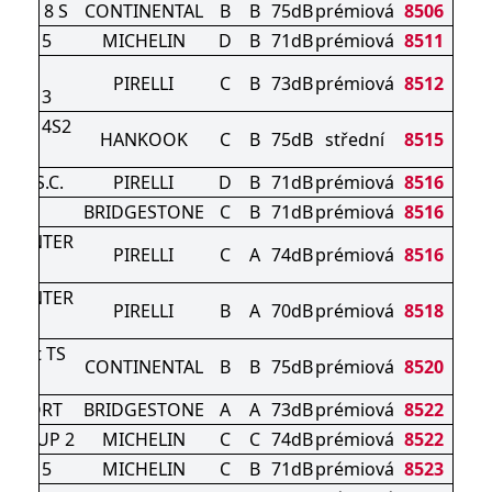
tact 8 S
CONTINENTAL
B
B
75dB
prémiová
8506
LPIN 5
MICHELIN
D
B
71dB
prémiová
8511
TER
PIRELLI
C
B
73dB
prémiová
8512
ERO 3
ergy 4S2
HANKOOK
C
B
75dB
střední
8515
Z4) S.C.
PIRELLI
D
B
71dB
prémiová
8516
AK 6
BRIDGESTONE
C
B
71dB
prémiová
8516
 WINTER
PIRELLI
C
A
74dB
prémiová
8516
NCS
 WINTER
PIRELLI
B
A
70dB
prémiová
8518
ntact TS
CONTINENTAL
B
B
75dB
prémiová
8520
 S
 SPORT
BRIDGESTONE
A
A
73dB
prémiová
8522
RT CUP 2
MICHELIN
C
C
74dB
prémiová
8522
LPIN 5
MICHELIN
C
B
71dB
prémiová
8523