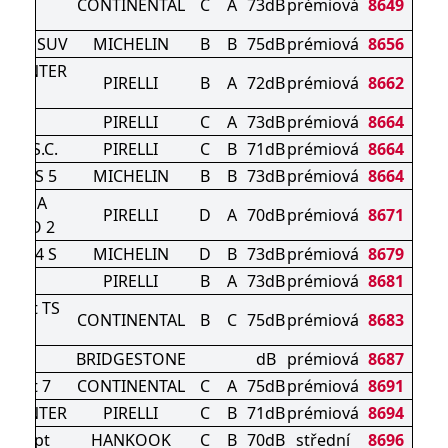
CONTINENTAL
C
A
73dB
prémiová
8649
P
RT 4 SUV
MICHELIN
B
B
75dB
prémiová
8656
 WINTER
PIRELLI
B
A
72dB
prémiová
8662
O R
PIRELLI
C
A
73dB
prémiová
8664
Z4) S.C.
PIRELLI
C
B
71dB
prémiová
8664
ORT S 5
MICHELIN
B
B
73dB
prémiová
8664
CORSA
PIRELLI
D
A
70dB
prémiová
8671
RICO 2
ORT 4 S
MICHELIN
D
B
73dB
prémiová
8679
RO
PIRELLI
B
A
73dB
prémiová
8681
ntact TS
CONTINENTAL
B
C
75dB
prémiová
8683
 S
AK 6
BRIDGESTONE
dB
prémiová
8687
ntact 7
CONTINENTAL
C
A
75dB
prémiová
8691
 WINTER
PIRELLI
C
B
71dB
prémiová
8694
N icept
HANKOOK
C
B
70dB
střední
8696