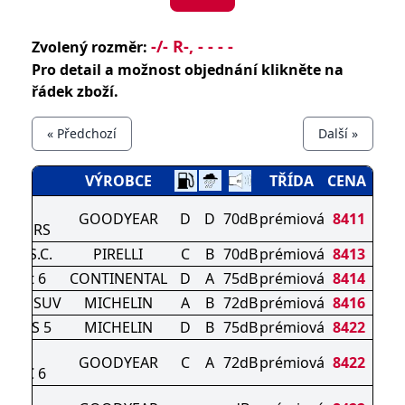
-/- R-, - - - -
Zvolený rozměr:
Pro detail a možnost objednání klikněte na
řádek zboží.
« Předchozí
Další »
ÉN
VÝROBCE
TŘÍDA
CENA
E F1
GOODYEAR
D
D
70dB
prémiová
8411
ORT RS
Z4) S.C.
PIRELLI
C
B
70dB
prémiová
8413
ntact 6
CONTINENTAL
D
A
75dB
prémiová
8414
RT 4 SUV
MICHELIN
A
B
72dB
prémiová
8416
ORT S 5
MICHELIN
D
B
75dB
prémiová
8422
E F1
GOODYEAR
C
A
72dB
prémiová
8422
TRIC 6
GRIP