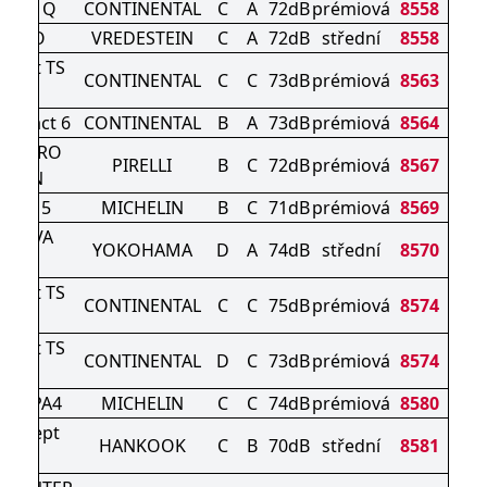
act 6 Q
CONTINENTAL
C
A
72dB
prémiová
8558
C PRO
VREDESTEIN
C
A
72dB
střední
8558
ntact TS
CONTINENTAL
C
C
73dB
prémiová
8563
 P
ontact 6
CONTINENTAL
B
A
73dB
prémiová
8564
N ZERO
PIRELLI
B
C
72dB
prémiová
8567
EASON
LPIN 5
MICHELIN
B
C
71dB
prémiová
8569
NEOVA
YOKOHAMA
D
A
74dB
střední
8570
09
ntact TS
CONTINENTAL
C
C
75dB
prémiová
8574
 S
ntact TS
CONTINENTAL
D
C
73dB
prémiová
8574
 S
PIN PA4
MICHELIN
C
C
74dB
prémiová
8580
N icept
HANKOOK
C
B
70dB
střední
8581
V