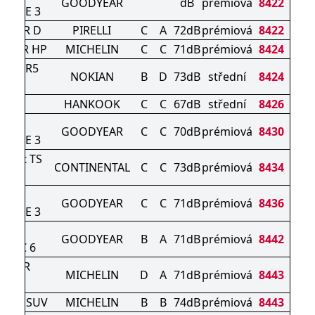
GOODYEAR
dB
prémiová
8422
ANCE 3
INTER D
PIRELLI
C
A
72dB
prémiová
8422
 TOUR HP
MICHELIN
C
C
71dB
prémiová
8424
iitta R5
NOKIAN
B
D
73dB
střední
8424
V
35
HANKOOK
C
C
67dB
střední
8426
GRIP
GOODYEAR
C
C
70dB
prémiová
8430
ANCE 3
ntact TS
CONTINENTAL
C
C
73dB
prémiová
8434
 S
GRIP
GOODYEAR
C
C
71dB
prémiová
8436
ANCE 3
E F1
GOODYEAR
B
A
71dB
prémiová
8442
TRIC 6
SUPER
MICHELIN
D
A
71dB
prémiová
8443
RT
RT 4 SUV
MICHELIN
B
B
74dB
prémiová
8443