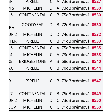
WINTER
PIRELLI
C
A
73dB
prémiová
8527
ORT 4 S
MICHELIN
D
A
73dB
prémiová
8530
ntact 6
CONTINENTAL
C
B
75dB
prémiová
8530
GRIP
GOODYEAR
D
B
72dB
prémiová
8530
ANCE +
RT CUP 2
MICHELIN
D
D
74dB
prémiová
8532
 WINTER
PIRELLI
C
B
71dB
prémiová
8533
ntact 6
CONTINENTAL
C
A
75dB
prémiová
8535
PORT 4
MICHELIN
C
A
73dB
prémiová
8538
A T005
BRIDGESTONE
A
B
68dB
prémiová
8540
Z4) S.C.
PIRELLI
C
B
70dB
prémiová
8544
PION
 RFT XL
PIRELLI
C
B
73dB
prémiová
8547
23)
ntact 7
CONTINENTAL
C
B
75dB
prémiová
8549
RT CUP 2
MICHELIN
D
C
73dB
prémiová
8550
IN 5 SUV
MICHELIN
C
C
71dB
prémiová
8550