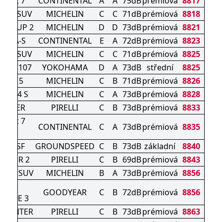
ntact 7
CONTINENTAL
A
A
75dB
prémiová
8817
IN 5 SUV
MICHELIN
C
C
71dB
prémiová
8818
RT CUP 2
MICHELIN
D
D
73dB
prémiová
8821
act A-S
CONTINENTAL
E
A
72dB
prémiová
8823
IN 5 SUV
MICHELIN
C
C
71dB
prémiová
8825
ort V107
YOKOHAMA
D
A
73dB
střední
8825
LPIN 5
MICHELIN
C
B
71dB
prémiová
8826
ORT 4 S
MICHELIN
C
A
73dB
prémiová
8828
WINTER
PIRELLI
C
B
73dB
prémiová
8833
ntact 7
CONTINENTAL
C
A
73dB
prémiová
8835
ce
 3PMSF
GROUNDSPEED
C
B
73dB
základní
8840
INTER 2
PIRELLI
C
B
69dB
prémiová
8843
RT 4 SUV
MICHELIN
B
A
73dB
prémiová
8856
GRIP
GOODYEAR
C
B
72dB
prémiová
8856
ANCE 3
 WINTER
PIRELLI
C
B
73dB
prémiová
8863