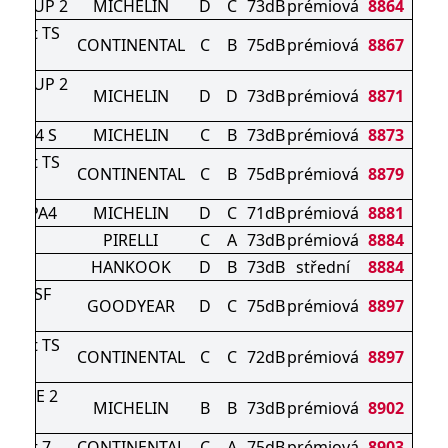
RT CUP 2
MICHELIN
D
C
73dB
prémiová
8864
ntact TS
CONTINENTAL
C
B
75dB
prémiová
8867
 S
RT CUP 2
MICHELIN
D
D
73dB
prémiová
8871
ORT 4 S
MICHELIN
C
B
73dB
prémiová
8873
ntact TS
CONTINENTAL
C
B
75dB
prémiová
8879
 S
PIN PA4
MICHELIN
D
C
71dB
prémiová
8881
O R
PIRELLI
C
A
73dB
prémiová
8884
35
HANKOOK
D
B
73dB
střední
8884
 3PMSF
GOODYEAR
D
C
75dB
prémiová
8897
23)
ntact TS
CONTINENTAL
C
C
72dB
prémiová
8897
 S
IMATE 2
MICHELIN
B
B
73dB
prémiová
8902
V
ntact 7
CONTINENTAL
C
A
75dB
prémiová
8903