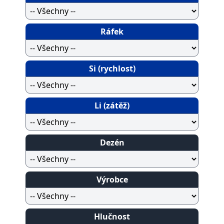
Ráfek
Si (rychlost)
Li (zátěž)
Dezén
Výrobce
Hlučnost