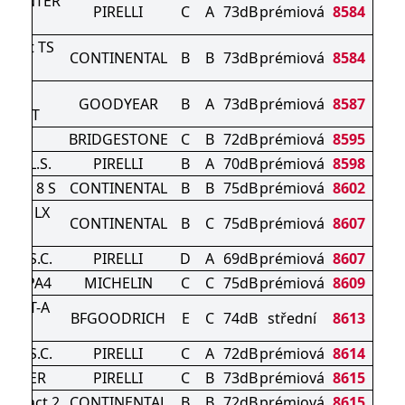
 WINTER
PIRELLI
C
A
73dB
prémiová
8584
ntact TS
CONTINENTAL
B
B
73dB
prémiová
8584
 P
E F1
GOODYEAR
B
A
73dB
prémiová
8587
SPORT
AK 6
BRIDGESTONE
C
B
72dB
prémiová
8595
Z4) L.S.
PIRELLI
B
A
70dB
prémiová
8598
tact 8 S
CONTINENTAL
B
B
75dB
prémiová
8602
tact LX
CONTINENTAL
B
C
75dB
prémiová
8607
rt
Z4) S.C.
PIRELLI
D
A
69dB
prémiová
8607
PIN PA4
MICHELIN
C
C
75dB
prémiová
8609
AIN T-A
BFGOODRICH
E
C
74dB
střední
8613
3
Z4) S.C.
PIRELLI
C
A
72dB
prémiová
8614
WINTER
PIRELLI
C
B
73dB
prémiová
8615
Contact 2
CONTINENTAL
B
B
72dB
prémiová
8615