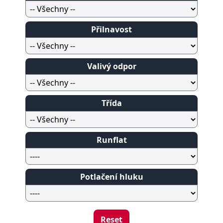
Přilnavost
Valivý odpor
Třída
Runflat
Potlačení hluku
Reset