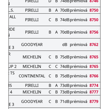
PIRELLI
D
B
74dB
prémiová
8746
EASON
Z4) L.S.
PIRELLI
B
A
70dB
prémiová
8750
O P7 ALL
PIRELLI
C
B
74dB
prémiová
8750
SON
N VERDE
PIRELLI
B
A
70dB
prémiová
8756
EASON
GRIP
GOODYEAR
dB
prémiová
8762
ANCE 3
SUPER
MICHELIN
C
B
75dB
prémiová
8765
RT
RT CUP 2
MICHELIN
C
C
74dB
prémiová
8765
ntact TS
CONTINENTAL
C
B
75dB
prémiová
8766
 S
ON MS
PIRELLI
B
A
73dB
prémiová
8774
PORT 4
MICHELIN
C
B
73dB
prémiová
8777
GRIP
GOODYEAR
C
B
71dB
prémiová
8779
ANCE 3